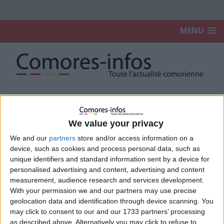
MENU
Accueil
2026
mai
We value your privacy
mai 2026
We and our
partners
store and/or access information on a
device, such as cookies and process personal data, such as
unique identifiers and standard information sent by a device for
Tensions autour de la grève : routes
personalised advertising and content, advertising and content
bloquées, pneus brûlés et circulation
paralysée dans plusieurs localités
measurement, audience research and services development.
With your permission we and our partners may use precise
13 mai 2026
La Rédaction
geolocation data and identification through device scanning. You
may click to consent to our and our 1733 partners’ processing
as described above. Alternatively you may click to refuse to