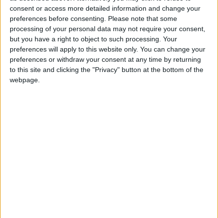
« Même l’eau devient un luxe » : la crise
consent or access more detailed information and change your
du carburant frappe de plein fouet les
preferences before consenting.
Please note that some
habitants
processing of your personal data may not require your consent,
13 mai 2026
La Rédaction
but you have a right to object to such processing. Your
preferences will apply to this website only. You can change your
preferences or withdraw your consent at any time by returning
Grève des taximen à Anjouan : des
to this site and clicking the "Privacy" button at the bottom of the
accusations de manœuvres en coulisses
webpage.
pour faire échouer le mouvement
12 mai 2026
La Rédaction