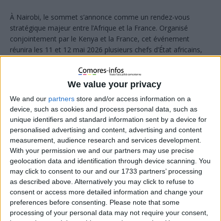
À Nairobi, le sommet s’annonce comme un rendez-vous
stratégique majeur entre l’Afrique et la France. Organisé
conjointement par le Kenya et la France, cet événement
réunira les 11 et 12 mai 2026 plusieurs chefs d’État africains,
des entrepreneurs, des jeunes talents, des artistes ainsi que
des représentants des sociétés civiles et des diasporas
africaines.
We value your privacy
We and our
partners
store and/or access information on a
device, such as cookies and process personal data, such as
unique identifiers and standard information sent by a device for
personalised advertising and content, advertising and content
measurement, audience research and services development.
With your permission we and our partners may use precise
geolocation data and identification through device scanning. You
may click to consent to our and our 1733 partners’ processing
as described above. Alternatively you may click to refuse to
consent or access more detailed information and change your
preferences before consenting.
Please note that some
processing of your personal data may not require your consent,