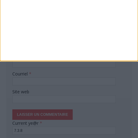
Votre adresse de messagerie ne sera pas publiée.
Commentaire
Nom
*
Courriel
*
Site web
Current ye@r
*