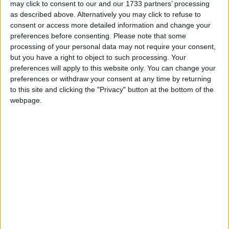
campagne publicitaire pour tirer un bilan.
may click to consent to our and our 1733 partners’ processing
as described above. Alternatively you may click to refuse to
consent or access more detailed information and change your
preferences before consenting.
Please note that some
La majeure partie de nos visiteurs proviennent
processing of your personal data may not require your consent,
respectivement de la France, des Comores (Anjouan,
but you have a right to object to such processing. Your
Mohéli, Mayotte, grande Comore), du Sénégal et
preferences will apply to this website only. You can change your
d’autres pays africains.
preferences or withdraw your consent at any time by returning
to this site and clicking the "Privacy" button at the bottom of the
* plus de
352 300
personnes qui nous suivent sur
webpage.
Facebook
* plus de
27 000
personnes qui nous suivent sur
Instagram
* plus de
10 000
personnes qui nous suivent sur
Twitter(x)
*plus de
55 100
personnes qui nous suivent sur Youtube
*plus de
34 000
personnes sur tiktok.