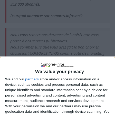
.
352 000 abonnés
Pourquoi annoncer sur comores-infos.net?
Nous vous remercions d‘avance de l’intérêt que vous
portez à nos services publicitaires.
Nous sommes sûrs que vous avez fait le bon choix en
choisissant COMORES INFOS comme outil de marketing
pour la promotion de vos services ou/et produits…, les
journées culturelles et soirées dansantes…
We value your privacy
En annonçant sur Comoresinfos.net, vous communiquez
de manière efficace, en ciblant ce public que vous ne
We and our
partners
store and/or access information on a
device, such as cookies and process personal data, such as
trouverez nulle part ailleurs, pour une durée supérieure à
unique identifiers and standard information sent by a device for
la durée d’une pub sur un support classique (tel que la
personalised advertising and content, advertising and content
télévision ou la Radio FM).
measurement, audience research and services development.
Nous vous proposons plusieurs formats de publicité, et
With your permission we and our partners may use precise
vous accompagnons avant, durant et après votre
geolocation data and identification through device scanning. You