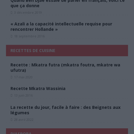
Quand Ben Djaé essaie de parler en français, voici ce
que ça donne
3 décembre 2019
« Azali a la capacité intellectuelle requise pour
rencontrer Hollande »
18 septembre 2016
RECETTES DE CUISINE
Recette : Mkatra futra (mkatra foutra, mkatre wa
ufutra)
17 mai 2020
Recette Mkatra Wassinia
13 juin 2016
La recette du jour, facile à faire : des Beignets aux
légumes
28 avril 2022
DIASPORA