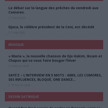
Le débat sur la langue des prêches du vendredi aux
Comores.
7 avril 2023
Djaza, le célèbre président de la Ceni, est décédé
2 mai 2020
MUSIQUE
« Maria », la nouvelle chanson de Djo Hakim, Iksam et
Chapso qui va vous faire bouger l’hiver
5 février 2018
SAYS’Z – L’INTERVIEW EN 5 MOTS : GIMS, LES COMORES,
SES INFLUENCES, BLOQUÉ, ONE DANCE…
10 février 2020
DESSIN SATIRIQUE