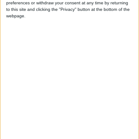
preferences or withdraw your consent at any time by returning
to this site and clicking the "Privacy" button at the bottom of the
webpage.
Baccalauréat 2026 : les
résultats en nette hausse,
mais des milliers de candidats
attendent encore le verdict
final
6 AOÛT 2026
Maison de l’Emploi :
Nouvelle loi : les
sans électricité, les
étrangers ne pourront
agents vont recharger
plus exercer certaines
leurs ordinateurs chez
activités de petit
les voisins et des
commerce aux
usagers contraints de
Comores
repartir
5 AOÛT 2026
4 AOÛT 2026
Rohff mobilise Mbéni