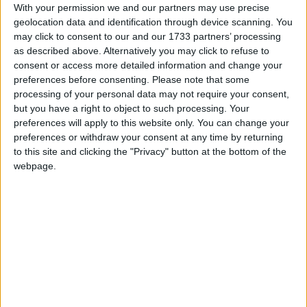
With your permission we and our partners may use precise
geolocation data and identification through device scanning. You
may click to consent to our and our 1733 partners’ processing
as described above. Alternatively you may click to refuse to
consent or access more detailed information and change your
preferences before consenting.
Please note that some
processing of your personal data may not require your consent,
but you have a right to object to such processing. Your
ORTC
：Comment la Chine compte faire pour contrer les USA
preferences will apply to this website only. You can change your
preferences or withdraw your consent at any time by returning
et Israël pour ne pas continuer à déstabiliser le
M
oyen
–
Orient
to this site and clicking the "Privacy" button at the bottom of the
et l’Afrique ?
webpage.
Réponse
:
La Chine a toujours estimé que le dialogue et la
négociation constituent la bonne voie à suivre, et que le
recours à la force est une impasse. Maintenant que la porte du
dialogue s’est ouverte, elle ne doit pas se refermer. Il est
important de maintenir l’élan vers un apaisement de la
situation, de s’en tenir à l’orientation générale d’un règlement
politique, d’engager le dialogue et la consultation, et de
parvenir à des solutions sur le dossier nucléaire iranien et
d’autres questions qui tiennent compte des préoccupations de