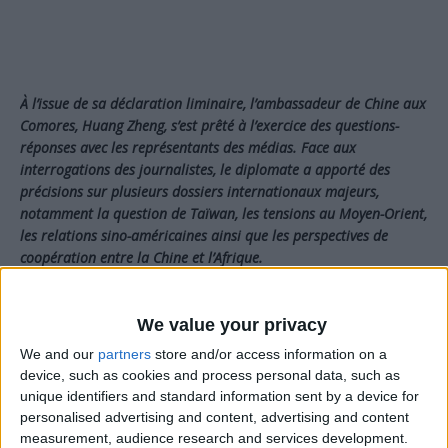
À l’issue de sa déclaration liminaire, l’ambassadeur de Chine aux
Comores, Huang Zheng, s’est prêté à l’exercice des questions-
réponses avec les représentants des médias. Face aux
interrogations des journalistes, le diplomate a apporté des
précisions sur plusieurs dossiers internationaux majeurs,
notamment la question de Taïwan, les tensions au Moyen-Orient,
les relations sino-américaines ainsi que les perspectives de
coopération entre la Chine et l’Afrique.
We value your privacy
We and our
partners
store and/or access information on a
device, such as cookies and process personal data, such as
unique identifiers and standard information sent by a device for
personalised advertising and content, advertising and content
measurement, audience research and services development.