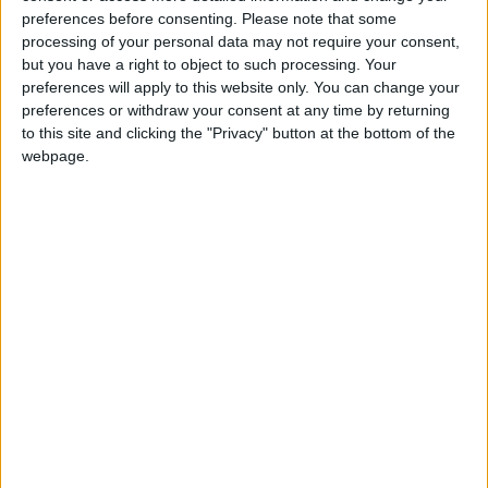
une récidive qui interroge
preferences before consenting.
Please note that some
25 juillet 2026
La Rédaction
processing of your personal data may not require your consent,
but you have a right to object to such processing. Your
preferences will apply to this website only. You can change your
« Ne rechargez pas le 1er juillet » : l’appel au boycott
preferences or withdraw your consent at any time by returning
des opérateurs télécoms peut-il faire bouger les
to this site and clicking the "Privacy" button at the bottom of the
lignes aux Comores ?
webpage.
15 juin 2026
La Rédaction