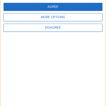
d’ordinateurs
11 février 2025
La Rédaction
AGREE
MORE OPTIONS
Contourner les restrictions d’internet aux Comores :
Un guide pour garantir la liberté en ligne
DISAGREE
18 janvier 2024
La Rédaction