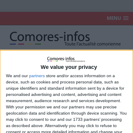
MENU
Accueil
HIGH TECH
We value your privacy
We and our
partners
store and/or access information on a
HIGH TECH
device, such as cookies and process personal data, such as
unique identifiers and standard information sent by a device for
personalised advertising and content, advertising and content
Banque digitale : YAS prend une longueur d’avance
measurement, audience research and services development.
sur Comores Telecom
With your permission we and our partners may use precise
27 juillet 2026
La Rédaction
geolocation data and identification through device scanning. You
may click to consent to our and our 1733 partners’ processing
as described above. Alternatively you may click to refuse to
Nouveau piratage de la page Facebook de l’ORTC :
consent or access more detailed information and change your