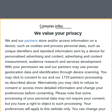
We value your privacy
We and our
partners
store and/or access information on a
device, such as cookies and process personal data, such as
unique identifiers and standard information sent by a device for
personalised advertising and content, advertising and content
measurement, audience research and services development.
With your permission we and our partners may use precise
geolocation data and identification through device scanning. You
may click to consent to our and our 1733 partners’ processing
as described above. Alternatively you may click to refuse to
Aux Comores, un jeune informaticien du nom de Mohamed
consent or access more detailed information and change your
preferences before consenting.
Please note that some
Irsoid a développé une application qui pourrait bien changer la
processing of your personal data may not require your consent,
manière dont nous gérons notre argent. Son nom : Ankiba.
but you have a right to object to such processing. Your
Simple, intuitive et surtout utilisable sans connexion Internet,
preferences will apply to this website only. You can change your
Ankiba permet à chacun de suivre ses dépenses, de planifier