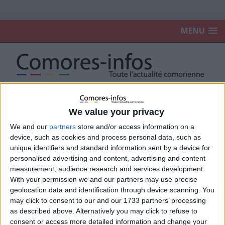
MENU
Accueil
Faits divers
We value your privacy
We and our
partners
store and/or access information on a
Faits divers
device, such as cookies and process personal data, such as
unique identifiers and standard information sent by a device for
personalised advertising and content, advertising and content
Une course en taxi vire au cauchemar : une jeune
measurement, audience research and services development.
femme battue et abandonnée sur la route à Moroni
With your permission we and our partners may use precise
4 août 2026
La Rédaction
geolocation data and identification through device scanning. You
may click to consent to our and our 1733 partners’ processing
as described above. Alternatively you may click to refuse to
Un ressortissant comorien retrouvé sans vie en
consent or access more detailed information and change your