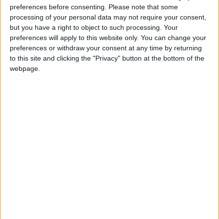
Égypte
preferences before consenting.
Please note that some
2 août 2026
La Rédaction
processing of your personal data may not require your consent,
but you have a right to object to such processing. Your
preferences will apply to this website only. You can change your
Harcèlement sur une mineure de 12 ans :
preferences or withdraw your consent at any time by returning
un jeune homme interpellé après
to this site and clicking the "Privacy" button at the bottom of the
plusieurs semaines d’insistance
webpage.
31 juillet 2026
La Rédaction