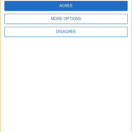
10 juillet 2026
La Rédaction
AGREE
MORE OPTIONS
Bébé abandonné dans des toilettes : le père présumé
introuvable, quatre proches mis en examen
DISAGREE
4 juillet 2026
La Rédaction