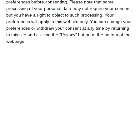
siège de l’AGK Import- Export.
preferences before consenting.
Please note that some
processing of your personal data may not require your consent,
31 janvier 2022
La Rédaction
but you have a right to object to such processing. Your
preferences will apply to this website only. You can change your
preferences or withdraw your consent at any time by returning
Le président du Sénégal, Macky Sall à Moroni les 7, 8
to this site and clicking the "Privacy" button at the bottom of the
et 9 février pour une visite d’Etat
webpage.
31 janvier 2022
La Rédaction