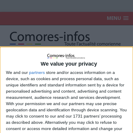
MENU
Accueil
2022
janvier
We value your privacy
We and our
partners
store and/or access information on a
janvier 2022
device, such as cookies and process personal data, such as
unique identifiers and standard information sent by a device for
personalised advertising and content, advertising and content
Diaspora : une femme comorienne a tué
measurement, audience research and services development.
son mari à Paris
With your permission we and our partners may use precise
31 janvier 2022
La Rédaction
geolocation data and identification through device scanning. You
may click to consent to our and our 1731 partners’ processing
as described above. Alternatively you may click to refuse to
consent or access more detailed information and change your
BEN Boina Salim accueilli en héros au