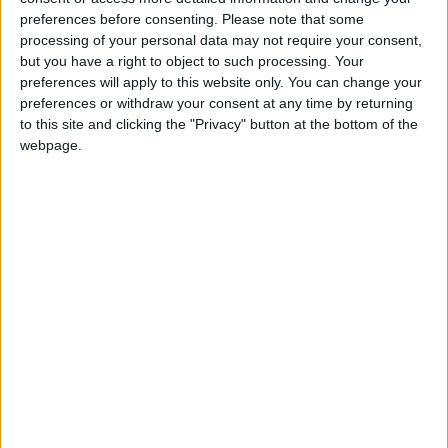
un jeune homme interpellé après
preferences before consenting.
Please note that some
plusieurs semaines d’insistance
processing of your personal data may not require your consent,
31 juillet 2026
La Rédaction
but you have a right to object to such processing. Your
preferences will apply to this website only. You can change your
preferences or withdraw your consent at any time by returning
À Mohéli, Azali et le chef de l’opposition
to this site and clicking the "Privacy" button at the bottom of the
réunis par le deuil
webpage.
30 juillet 2026
La Rédaction