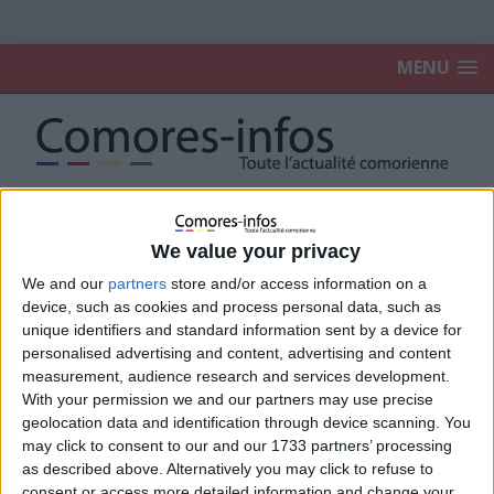
MENU
Accueil
À la une
We value your privacy
We and our
partners
store and/or access information on a
À la une
device, such as cookies and process personal data, such as
unique identifiers and standard information sent by a device for
personalised advertising and content, advertising and content
Fifa : 20 millions de dollars en jeu, les
measurement, audience research and services development.
Comores ouvertes au projet d’Infantino
With your permission we and our partners may use precise
31 juillet 2026
La Rédaction
geolocation data and identification through device scanning. You
may click to consent to our and our 1733 partners’ processing
as described above. Alternatively you may click to refuse to
Harcèlement sur une mineure de 12 ans :
consent or access more detailed information and change your