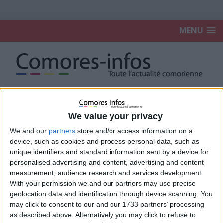
MENU
Accueil
2024
juillet
We value your privacy
We and our
partners
store and/or access information on a
juillet 2024
device, such as cookies and process personal data, such as
unique identifiers and standard information sent by a device for
Examen National : Les enfants d’Anjouan
personalised advertising and content, advertising and content
largement meilleurs que ceux de Ngazidja
measurement, audience research and services development.
?
With your permission we and our partners may use precise
20 juillet 2024
La Rédaction
geolocation data and identification through device scanning. You
may click to consent to our and our 1733 partners’ processing
as described above. Alternatively you may click to refuse to