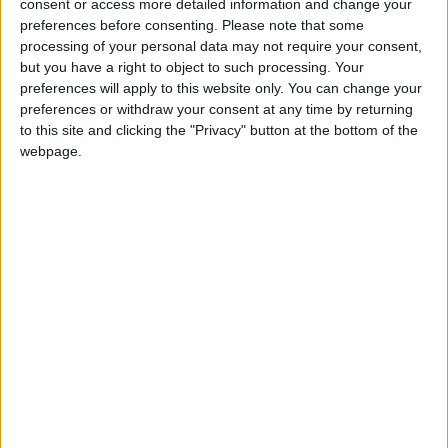
Rapport de la banque centrale aux
consent or access more detailed information and change your
Comores
preferences before consenting.
Please note that some
processing of your personal data may not require your consent,
20 juillet 2024
La Rédaction
but you have a right to object to such processing. Your
preferences will apply to this website only. You can change your
preferences or withdraw your consent at any time by returning
Une ville aux Comores exige une
to this site and clicking the "Privacy" button at the bottom of the
attestation d’hébergement et un
paiement pour les visiteurs.
webpage.
20 juillet 2024
La Rédaction