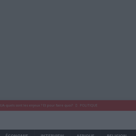
UA-quels sont les enjeux ? Et pour faire quoi?
POLITIQUE
 du COMRED France -Karihila-
POLITIQUE
 COMRED France
À LA UNE
ÉCONOMIE
INTERVIEW
AFRIQUE
RELIGION