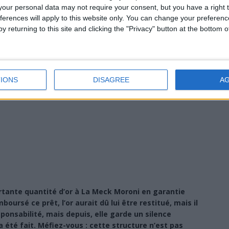
our personal data may not require your consent, but you have a right t
ferences will apply to this website only. You can change your preferen
y returning to this site and clicking the "Privacy" button at the bottom
IONS
DISAGREE
A
tante quantité d’or à La Meck Moroni en garantie
oursé ce prêt, l’or aurait dû lui être restitué, mais il
sponsabilité, mais depuis, elle garde un silence
 été fait. Méfiez-vous : cette structure n’est pas