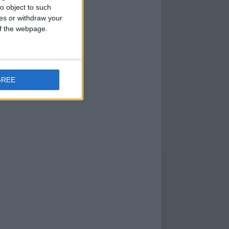
o object to such
ces or withdraw your
 of the webpage.
GREE