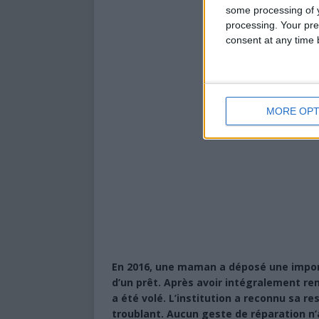
some processing of y
processing. Your pre
consent at any time b
MORE OPT
En 2016, une maman a déposé une impor
d’un prêt. Après avoir intégralement remb
a été volé. L’institution a reconnu sa re
troublant. Aucun geste de réparation n’a