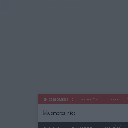
[ 6 février 2023 ]
Présidence de l’
EN CE MOMENT
[ 3 novembre 2020 ]
Déclaration
[ 29 juillet 2020 ]
Déclaration du
ACCUEIL
POLITIQUE
SOCIÉTÉ