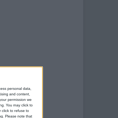
cess personal data,
tising and content,
your permission we
ng. You may click to
click to refuse to
ng.
Please note that