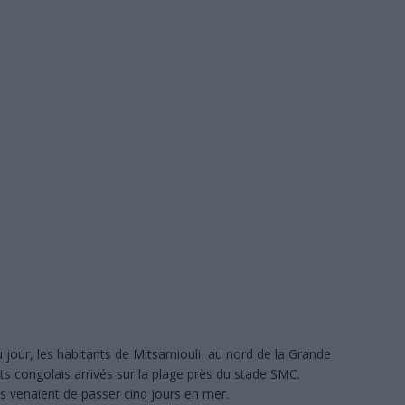
ée aux côtés de l’Union européenne et de la PIROI pour venir en aide aux
NS DÉTOUR
: le chef du village et plusieurs notables en prison, les maisons incendiées
20 agents prêtent serment et renforcent les rangs de la police judiciaire
 la crise : l’électricité pourrait s’arrêter totalement
À LA UNE
les résultats en nette hausse, mais des milliers de candidats attendent
 l’incroyable réussite de deux détenus de la prison de Moroni
À LA UNE
 jour, les habitants de Mitsamiouli, au nord de la Grande
 congolais arrivés sur la plage près du stade SMC.
venaient de passer cinq jours en mer.