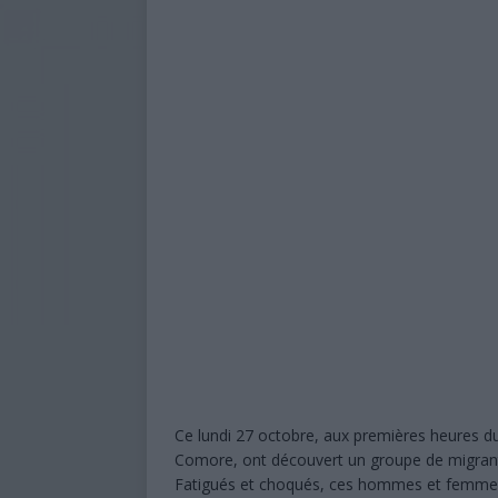
[ 17 juin 2019 ]
La France, mobilis
sinistrés du cyclone Kenneth
SA
[ 7 août 2026 ]
Affaire de Ntsoralé 
en reconstruction
À LA UNE
[ 7 août 2026 ]
Police nationale : 1
À LA UNE
[ 6 août 2026 ]
Mwali s’enfonce dans
[ 6 août 2026 ]
Baccalauréat 2026 : 
encore le verdict final
À LA UNE
[ 5 août 2026 ]
Baccalauréat 2026 :
Ce lundi 27 octobre, aux premières heures du
Comore, ont découvert un groupe de migrants
Fatigués et choqués, ces hommes et femmes 