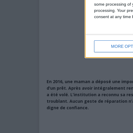
some processing of y
processing. Your pre
consent at any time b
MORE OPT
En 2016, une maman a déposé une impor
d’un prêt. Après avoir intégralement remb
a été volé. L’institution a reconnu sa re
troublant. Aucun geste de réparation n’a
digne de confiance.