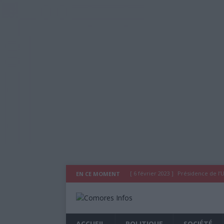
[ 6 février 2023 ]
Présidence de l’U
EN CE MOMENT
[ 3 novembre 2020 ]
Déclaration 
[ 29 juillet 2020 ]
Déclaration du 
ACCUEIL
POLITIQUE
SOCIÉTÉ