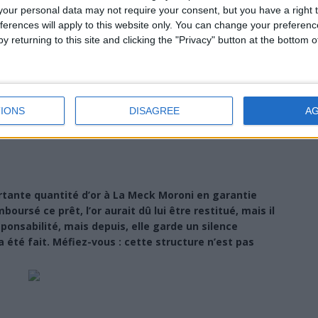
our personal data may not require your consent, but you have a right t
ferences will apply to this website only. You can change your preferen
y returning to this site and clicking the "Privacy" button at the bottom
IONS
DISAGREE
A
tante quantité d’or à La Meck Moroni en garantie
oursé ce prêt, l’or aurait dû lui être restitué, mais il
sponsabilité, mais depuis, elle garde un silence
 été fait. Méfiez-vous : cette structure n’est pas