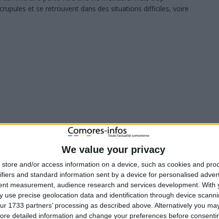
rupules et se retrouvent dans des situations difficiles, voire
We value your privacy
store and/or access information on a device, such as cookies and pro
ifiers and standard information sent by a device for personalised adver
tent measurement, audience research and services development.
With 
 use precise geolocation data and identification through device scanni
ur 1733 partners’ processing as described above. Alternatively you may 
ore detailed information and change your preferences before consenti