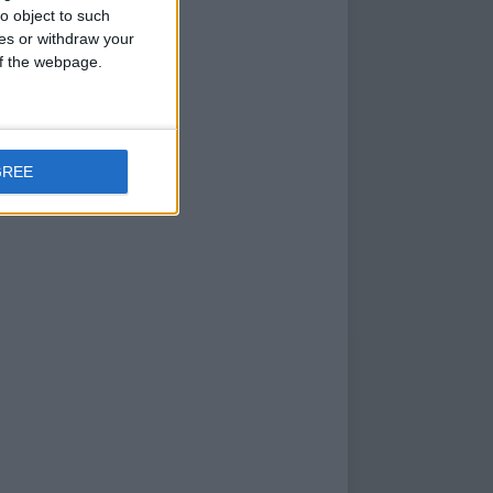
o object to such
ces or withdraw your
 of the webpage.
GREE