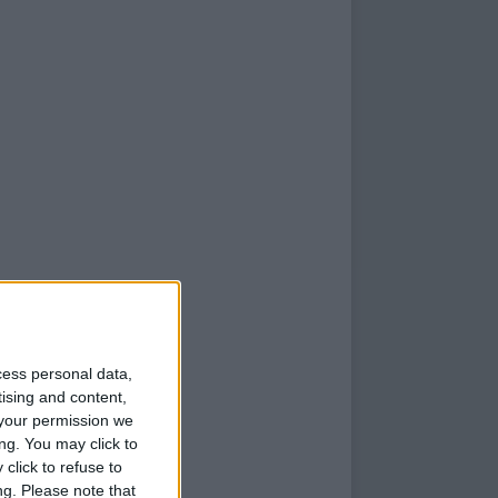
cess personal data,
tising and content,
your permission we
ng. You may click to
click to refuse to
ng.
Please note that