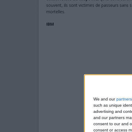
souvent, ils sont victimes de passeurs sans sc
mortelles.
IBM
We and our
partners
such as unique ident
advertising and con
and our partners may
consent to our and o
consent or access m