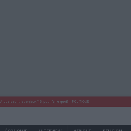
A-quels sont les enjeux ? Et pour faire quoi?
POLITIQUE
du COMRED France -Karihila-
POLITIQUE
COMRED France
À LA UNE
ÉCONOMIE
INTERVIEW
AFRIQUE
RELIGION