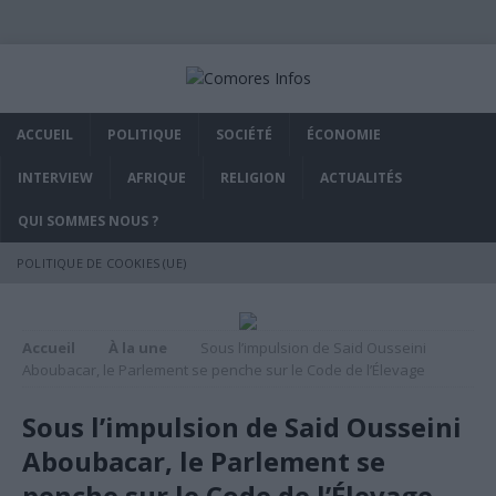
ACCUEIL
POLITIQUE
SOCIÉTÉ
ÉCONOMIE
INTERVIEW
AFRIQUE
RELIGION
ACTUALITÉS
QUI SOMMES NOUS ?
POLITIQUE DE COOKIES (UE)
Accueil
À la une
Sous l’impulsion de Said Ousseini
Aboubacar, le Parlement se penche sur le Code de l’Élevage
Sous l’impulsion de Said Ousseini
Aboubacar, le Parlement se
penche sur le Code de l’Élevage