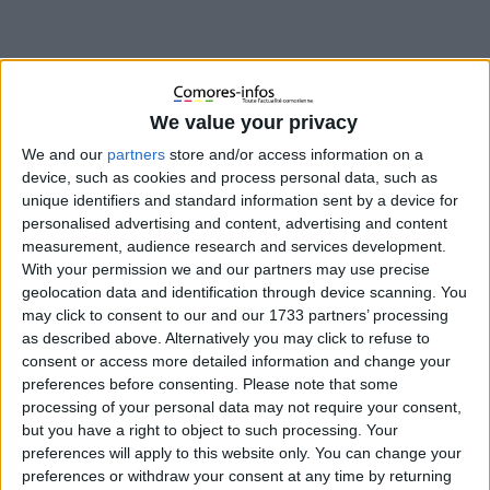
Ce mardi matin, la Commission de la Production de
l’Assemblée de l’Union s’est réunie sous la présidence par
député Said Ousseini Aboubacar. À l’ordre du jour figurait
We value your privacy
l’examen du projet de Code de l’Élevage, présenté par le
We and our
partners
store and/or access information on a
ministre de l’Agriculture, de la Pêche et de l’Artisanat, Dr Daniel
device, such as cookies and process personal data, such as
Ali Bandar.
unique identifiers and standard information sent by a device for
personalised advertising and content, advertising and content
measurement, audience research and services development.
With your permission we and our partners may use precise
geolocation data and identification through device scanning. You
may click to consent to our and our 1733 partners’ processing
as described above. Alternatively you may click to refuse to
consent or access more detailed information and change your
preferences before consenting.
Please note that some
processing of your personal data may not require your consent,
but you have a right to object to such processing. Your
preferences will apply to this website only. You can change your
preferences or withdraw your consent at any time by returning