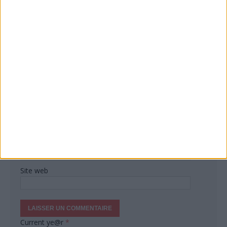
Réagissez à cet article
Votre adresse de messagerie ne sera pas publiée.
Commentaire
Nom
*
Courriel
*
Site web
Current ye@r
*