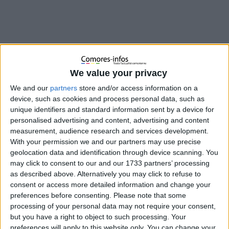
We value your privacy
We and our
partners
store and/or access information on a
device, such as cookies and process personal data, such as
unique identifiers and standard information sent by a device for
personalised advertising and content, advertising and content
measurement, audience research and services development.
With your permission we and our partners may use precise
Un incident diplomatique et militaire secoue les autorités
geolocation data and identification through device scanning. You
comoriennes après la disparition de plusieurs soldats engagés
may click to consent to our and our 1733 partners’ processing
dans un exercice régional à La Réunion. Ce mercredi 1er avril
as described above. Alternatively you may click to refuse to
2026, le Directeur de cabinet du Président de l’Union des
consent or access more detailed information and change your
Comores chargé de la Défense, Mohamed Youssouf Belou,
preferences before consenting.
Please note that some
s’est exprimé lors d’un point de presse pour clarifier la
processing of your personal data may not require your consent,
situation.
but you have a right to object to such processing. Your
preferences will apply to this website only. You can change your