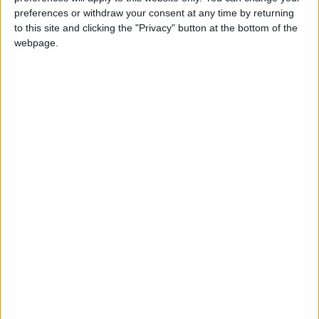
preferences or withdraw your consent at any time by returning
to this site and clicking the "Privacy" button at the bottom of the
webpage.
Selon les informations communiquées, sept militaires
comoriens, sur un contingent de vingt participants à l’exercice
« Papangue 2026 », ont quitté leur unité sans autorisation. Une
défection qualifiée de « faute grave » par les autorités, qui
insistent sur le caractère individuel de ces actes. Certains des
soldats concernés auraient déjà été interpellés, tandis que les