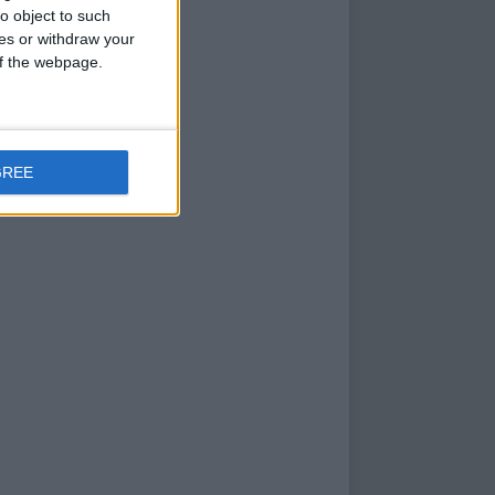
o object to such
ces or withdraw your
 of the webpage.
GREE