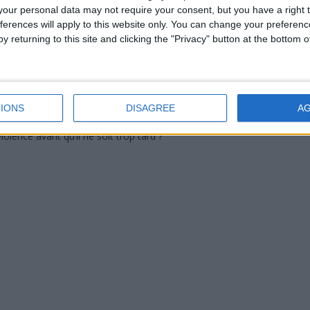
ui ont choqué l’opinion publique.
our personal data may not require your consent, but you have a right t
ferences will apply to this website only. You can change your preferen
 dans la diaspora comorienne. De nombreux messages
y returning to this site and clicking the "Privacy" button at the bottom
tandis que plusieurs voix appellent au calme pour éviter
 ou des tensions communautaires.
 afin d’établir précisément les responsabilités dans cette
orienne, une question revient avec insistance : comment un
IONS
DISAGREE
A
 de dizaines de personnes, sous les téléphones des témoins,
olence avant qu’il ne soit trop tard ?