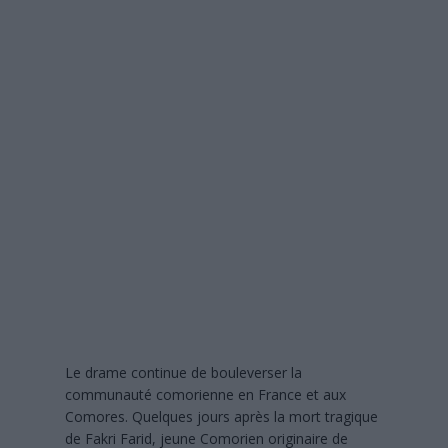
SANS DÉTOUR
 : le chef du village et plusieurs notables en prison, les maisons
À LA UNE
 120 agents prêtent serment et renforcent les rangs de la police judiciaire
s la crise : l’électricité pourrait s’arrêter totalement
À LA UNE
: les résultats en nette hausse, mais des milliers de candidats attendent
NE
: l’incroyable réussite de deux détenus de la prison de Moroni
À LA
UA-quels sont les enjeux ? Et pour faire quoi?
POLITIQUE
Le drame continue de bouleverser la
communauté comorienne en France et aux
Comores. Quelques jours après la mort tragique
de Fakri Farid, jeune Comorien originaire de