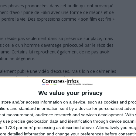
aines phrases prononcées dans cet audio qui ont provoqué
hent d’avoir parlé de Fakri avec une forme de mépris et de
 perdre la vie. Des expressions comme « son film est fini »
e réside pas seulement dans sa présence sur place, mais
os : celle d’un homme davantage préoccupé par le récit des
ame. Certains lui reprochent également de ne pas avoir
uation ne dégénère.
lement publié une vidéo d’excuses. Mais loin de calmer les
 relancé la colère d’une partie de l’opinion.
ue ses excuses manquaient de sincérité et de clarté.
We value your privacy
ure jugée froide, presque défiance, ainsi qu’un discours trop
store and/or access information on a device, such as cookies and pro
écises : des regrets explicites concernant ses propos sur la
ifiers and standard information sent by a device for personalised adver
a famille de Fakri, ou encore une reconnaissance du malaise
tent measurement, audience research and services development.
With 
 use precise geolocation data and identification through device scanni
ur 1733 partners’ processing as described above. Alternatively you may 
ir eu le sentiment qu’il s’excusait « parce qu’il y était obligé
ore detailed information and change your preferences before consenti