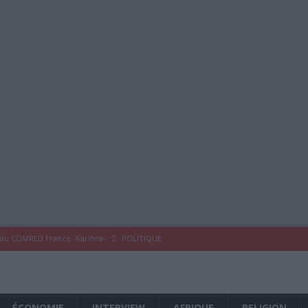
 du COMRED France -Karihila-
POLITIQUE
 COMRED France
À LA UNE
eykoum !
À LA UNE
ÉCONOMIE
INTERVIEW
AFRIQUE
RELIGION