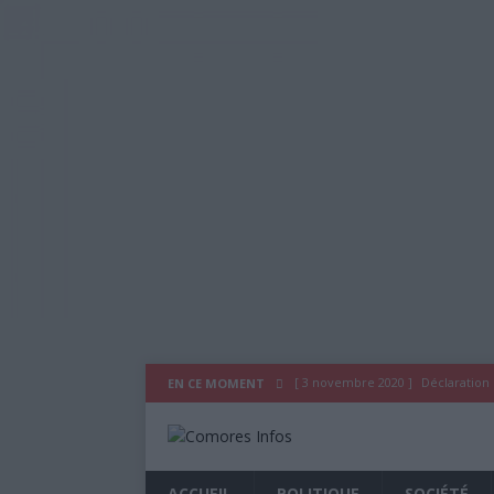
[ 3 novembre 2020 ]
Déclaration
EN CE MOMENT
[ 29 juillet 2020 ]
Déclaration du
[ 26 octobre 2019 ]
As Salam Wal
ACCUEIL
POLITIQUE
SOCIÉTÉ