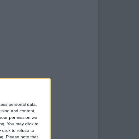
cess personal data,
tising and content,
your permission we
ng. You may click to
click to refuse to
ng.
Please note that