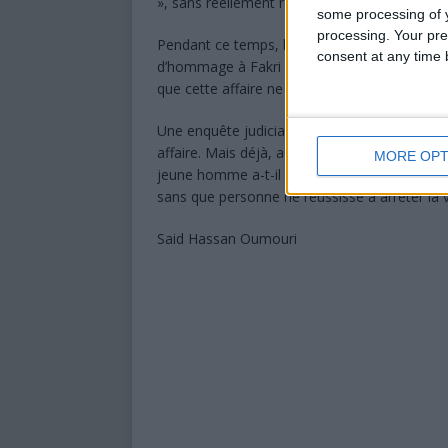
», sans réellement revenir sur les éléments q
some processing of y
processing. Your pre
Pendant ce temps, l’émotion reste immense
consent at any time b
d’hommage à Fakri continuent d’être publiés, 
que cette affaire ne provoque des divisions
Une enquête judiciaire est en cours en France
affaire. Mais déjà, au sein de l’opinion com
MORE OPT
jeune homme a-t-il pu mourir ainsi, entouré
sans que personne ne réussisse à arrêter la vi
Said Hassan Oumouri