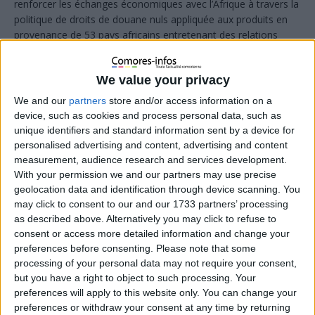
renforcer les échanges économiques avec l’Afrique à travers la
politique de droits de douane nuls appliquée aux produits en
provenance de 53 pays africains entretenant des relations
diplomatiques avec Beijing. Une mesure qui ouvre désormais
de nouvelles perspectives pour les exportations comoriennes,
We value your privacy
notamment le girofle et la vanille, considérés comme les
principales matières premières du pays.
We and our
partners
store and/or access information on a
device, such as cookies and process personal data, such as
unique identifiers and standard information sent by a device for
personalised advertising and content, advertising and content
measurement, audience research and services development.
With your permission we and our partners may use precise
geolocation data and identification through device scanning. You
may click to consent to our and our 1733 partners’ processing
as described above. Alternatively you may click to refuse to
consent or access more detailed information and change your
preferences before consenting.
Please note that some
processing of your personal data may not require your consent,
but you have a right to object to such processing. Your
preferences will apply to this website only. You can change your
preferences or withdraw your consent at any time by returning