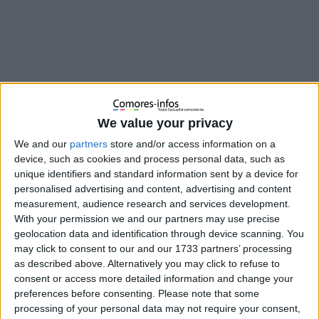
We value your privacy
We and our
partners
store and/or access information on a
device, such as cookies and process personal data, such as
unique identifiers and standard information sent by a device for
personalised advertising and content, advertising and content
measurement, audience research and services development.
La colère gronde dans les rangs de plusieurs commerçants de
With your permission we and our partners may use precise
Moroni. Plus d’un an après avoir versé d’importantes sommes
geolocation data and identification through device scanning. You
à l’ONICOR dans le cadre d’un programme
may click to consent to our and our 1733 partners’ processing
d’approvisionnement en riz ordinaire, ils n’ont toujours rien
as described above. Alternatively you may click to refuse to
reçu. Ce jeudi 7 août, un collectif s’est réuni pour dénoncer
consent or access more detailed information and change your
publiquement ce qu’ils qualifient d’injustice et interpeller les
preferences before consenting.
Please note that some
autorités sur leur détresse.
processing of your personal data may not require your consent,