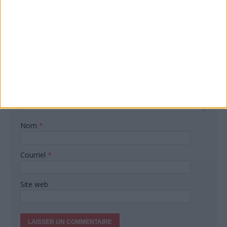
Réagissez à cet article
Votre adresse de messagerie ne sera pas publiée.
Commentaire
Nom
*
Courriel
*
Site web