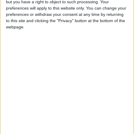
but you have a right to object to such processing. Your
preferences will apply to this website only. You can change your
preferences or withdraw your consent at any time by returning
to this site and clicking the "Privacy" button at the bottom of the
webpage.
Selon leurs témoignages, les versements avaient été effectués
par anticipation, l’ONICOR ayant promis une livraison rapide
destinée aux revendeurs nationaux. Mais depuis, silence radio.
Aucun sac de riz, aucun remboursement. La situation a pris
une tournure dramatique : crédits bancaires impayés, intérêts
qui s’accumulent, biens hypothéqués et tensions familiales