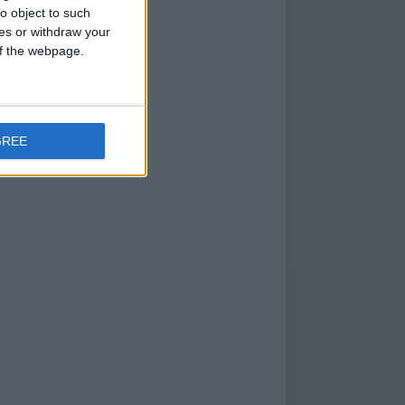
o object to such
ces or withdraw your
 of the webpage.
GREE