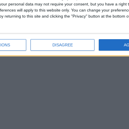
t de dignité sociale ».
our personal data may not require your consent, but you have a right t
ferences will apply to this website only. You can change your preferen
 « Moroni Urahafu » incarne un changement profond de
y returning to this site and clicking the "Privacy" button at the bottom
ité, elle choisit de s’en libérer. Et cette libération passe par
e Mohamed Ahamada, dont l’implication mérite d’être
IONS
DISAGREE
A