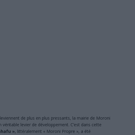
sée aux côtés de l’Union européenne et de la PIROI pour venir en aide
SANS DÉTOUR
s la crise : l’électricité pourrait s’arrêter totalement
À LA UNE
: les résultats en nette hausse, mais des milliers de candidats attendent
NE
: l’incroyable réussite de deux détenus de la prison de Moroni
À LA
ère à 17 ans, elle décroche son bac avec mention : une réussite qui
TION
 étrangers ne pourront plus exercer certaines activités de petit commerce
e deviennent de plus en plus pressants, la mairie de Moroni
un véritable levier de développement. C’est dans cette
ahafu »
, littéralement « Moroni Propre », a été