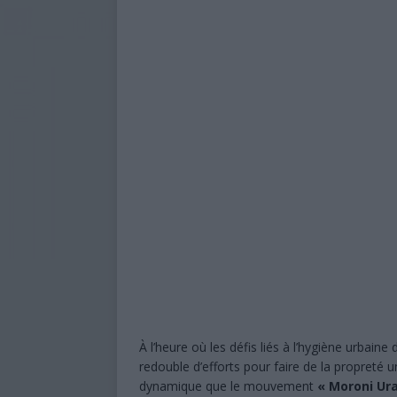
[ 17 juin 2019 ]
La France, mobili
aux sinistrés du cyclone Kenneth
[ 6 août 2026 ]
Mwali s’enfonce dan
[ 6 août 2026 ]
Baccalauréat 2026 
encore le verdict final
À LA U
[ 5 août 2026 ]
Baccalauréat 2026 
UNE
[ 5 août 2026 ]
Violée à 15 ans, m
interpelle les Comores
ÉDUCA
[ 5 août 2026 ]
Nouvelle loi : les
aux Comores
À LA UNE
À l’heure où les défis liés à l’hygiène urbain
redouble d’efforts pour faire de la propreté 
dynamique que le mouvement
« Moroni Ur