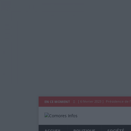
[ 6 février 2023 ]
Présidence de l’
EN CE MOMENT
[ 3 novembre 2020 ]
Déclaration
[ 29 juillet 2020 ]
Déclaration du
ACCUEIL
POLITIQUE
SOCIÉTÉ