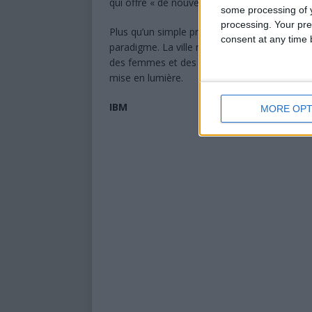
qui offre « de nouvelles formes d’intégration e
some processing of y
processing. Your pre
Plus qu’un simple programme de nettoyage,
consent at any time b
paradigme. La ville ne veut plus subir l’insalubr
des femmes et des hommes de terrain comm
mise en lumière.
IBM
MORE OPT