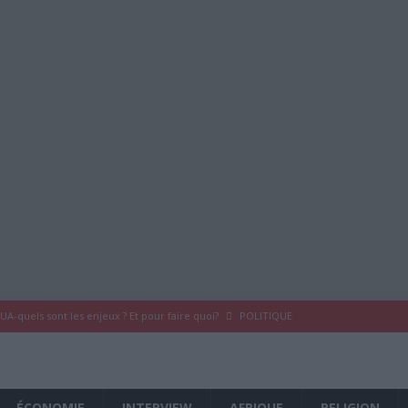
UA-quels sont les enjeux ? Et pour faire quoi?
POLITIQUE
 du COMRED France -Karihila-
POLITIQUE
 COMRED France
À LA UNE
ÉCONOMIE
INTERVIEW
AFRIQUE
RELIGION