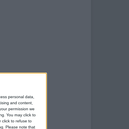
cess personal data,
tising and content,
your permission we
ng. You may click to
click to refuse to
ng.
Please note that