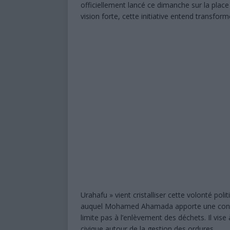
officiellement lancé ce dimanche sur la plac
vision forte, cette initiative entend transfor
Urahafu » vient cristalliser cette volonté p
auquel Mohamed Ahamada apporte une contrib
limite pas à l’enlèvement des déchets. Il vise 
civique autour de la gestion des ordures.