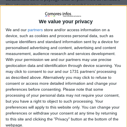
files interminables, rationnement et marché noir rythment
désormais la vie des usagers, tandis que les promesses
officielles peinent à rassurer une population lassée des
We value your privacy
solutions temporaires.
We and our
partners
store and/or access information on a
device, such as cookies and process personal data, such as
unique identifiers and standard information sent by a device for
personalised advertising and content, advertising and content
measurement, audience research and services development.
With your permission we and our partners may use precise
geolocation data and identification through device scanning. You
may click to consent to our and our 1731 partners’ processing
as described above. Alternatively you may click to refuse to
consent or access more detailed information and change your
preferences before consenting.
Please note that some
processing of your personal data may not require your consent,
but you have a right to object to such processing. Your
preferences will apply to this website only. You can change your
preferences or withdraw your consent at any time by returning
to this site and clicking the "Privacy" button at the bottom of the
Depuis plusieurs jours, des dizaines de véhicules patientent
webpage.