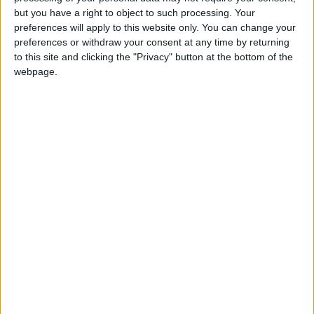
Madagascar
et plusieurs figures de l’opposition, appellent à
but you have a right to object to such processing. Your
une
fermeture générale des bureaux, écoles et
preferences will apply to this website only. You can change your
institutions
dès ce lundi. Objectif affiché : accentuer la
preferences or withdraw your consent at any time by returning
pression sur le président
Andry Rajoelina
et obtenir sa
to this site and clicking the "Privacy" button at the bottom of the
démission immédiate.
webpage.
Selon les organisateurs, il ne s’agit plus de simples marches de