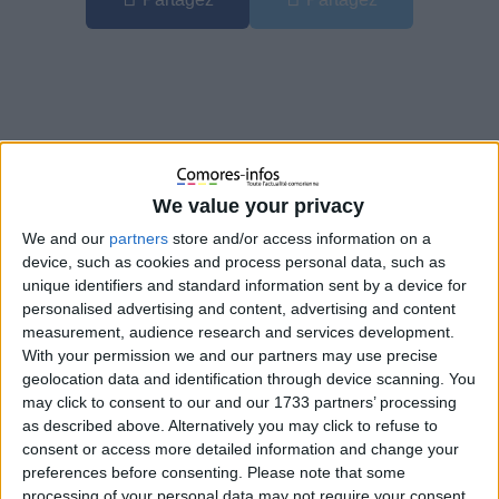
We value your privacy
We and our
partners
store and/or access information on a
device, such as cookies and process personal data, such as
unique identifiers and standard information sent by a device for
personalised advertising and content, advertising and content
measurement, audience research and services development.
With your permission we and our partners may use precise
geolocation data and identification through device scanning. You
Antananarivo, 12 octobre 2025 — La contestation prend un
may click to consent to our and our 1733 partners’ processing
nouveau tournant dans la capitale malgache. Alors que la
as described above. Alternatively you may click to refuse to
tension ne cesse de monter depuis la mutinerie de l’armée et
consent or access more detailed information and change your
le basculement politique de ces derniers jours, les
preferences before consenting.
Please note that some
manifestants, emmenés par le mouvement
Gen Z
processing of your personal data may not require your consent,