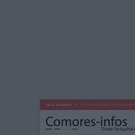
[ 3 novembre 2020 ]
Déclaration
EN CE MOMENT
[ 29 juillet 2020 ]
Déclaration du
[ 26 octobre 2019 ]
As Salam Wa