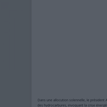
aux sinistrés du cyclone Kenneth
[ 9 août 2026 ]
Douanes : un accu
pour 2029 ?
À LA UNE
[ 7 août 2026 ]
Affaire de Ntsoralé
incendiées en reconstruction
[ 7 août 2026 ]
Police nationale :
À LA UNE
[ 6 août 2026 ]
Mwali s’enfonce dan
[ 6 août 2026 ]
Baccalauréat 2026 
encore le verdict final
À LA UN
[ 6 février 2023 ]
Présidence de l’
Dans une allocution solennelle, le président
des hydrocarbures, invoquant la crise énergét