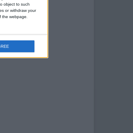
o object to such
ces or withdraw your
 of the webpage.
GREE