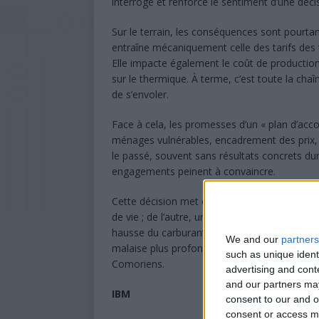
interroge et renforce le sentiment d’une déci
Sur le terrain, les conséquences sont pourta
entraîne mécaniquement celle des tarifs des t
Elle impacte également le coût de production 
sur le thermique. À terme, c’est toute la chaîn
de s’envoler.
Face à cela, les promesses d’un « plan d’acc
ménages vulnérables, encadrement des prix, 
le passé, souvent sans résultats concrets du
engagements peinent à convaincre.
Cette décision met en lumière un déséquilibre
de vie ; de l’autre, une population sommée d
hausse du carburant dépasse largement la sim
We and our
partners
malaise plus profond, celui d’un fossé grandis
such as unique ident
Comoriens.
advertising and con
and our partners may
IBM
consent to our and o
consent or access m