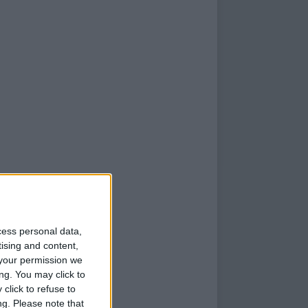
cess personal data,
tising and content,
your permission we
ng. You may click to
click to refuse to
ng.
Please note that