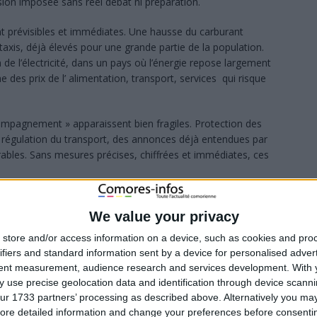
sion imposée sans réel débat ni préparation.
nt prévisibles et immédiates. Une hausse du carburant
axis, déjà élevés pour une grande partie de la population.
de l’électricité, dans un pays où l’énergie repose largement
e des prix de l’ alimentation, transport, services qui risque
ompagnement » apparaissent bien fragiles. Protection des
régulation du transport, des annonces déjà entendues par
rables. Sans mesures précises, chiffrées et immédiates, ces
 persistant, d’un côté, un État qui refuse de revoir son train
’absorber les chocs économiques. Dans ces conditions, la
We value your privacy
ple question énergétique. Elle devient un révélateur d’un
store and/or access information on a device, such as cookies and pro
sant entre les dirigeants et les réalités quotidiennes des
ifiers and standard information sent by a device for personalised adver
tent measurement, audience research and services development.
With 
 use precise geolocation data and identification through device scanni
ur 1733 partners’ processing as described above. Alternatively you may 
ore detailed information and change your preferences before consenti