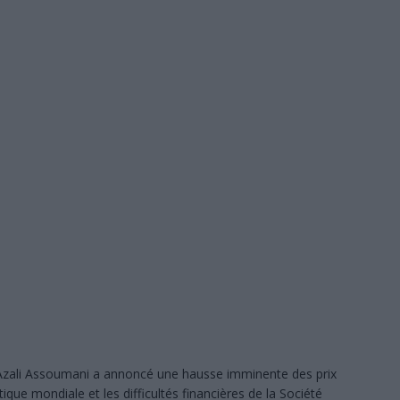
SANS DÉTOUR
eil populaire pour un directeur général… ou les prémices d’une ambition
 : le chef du village et plusieurs notables en prison, les maisons
À LA UNE
 120 agents prêtent serment et renforcent les rangs de la police judiciaire
s la crise : l’électricité pourrait s’arrêter totalement
À LA UNE
: les résultats en nette hausse, mais des milliers de candidats attendent
E
UA-quels sont les enjeux ? Et pour faire quoi?
POLITIQUE
Azali Assoumani
a annoncé une hausse imminente des prix
ique mondiale et les difficultés financières de la
Société