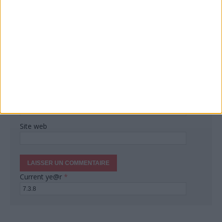
Nom
*
Courriel
*
Site web
Current ye@r
*