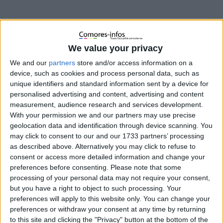
We value your privacy
We and our
partners
store and/or access information on a
device, such as cookies and process personal data, such as
unique identifiers and standard information sent by a device for
personalised advertising and content, advertising and content
measurement, audience research and services development.
With your permission we and our partners may use precise
geolocation data and identification through device scanning. You
may click to consent to our and our 1733 partners’ processing
as described above. Alternatively you may click to refuse to
consent or access more detailed information and change your
preferences before consenting.
Please note that some
processing of your personal data may not require your consent,
but you have a right to object to such processing. Your
Hier soir, le 19 mai vers 18h30, le bateau Maria Galanta,
preferences will apply to this website only. You can change your
assurant le transport des passagers entre Mayotte et Anjouan,
preferences or withdraw your consent at any time by returning
a accosté au port de Mutsamudu, débarquant environ une
to this site and clicking the "Privacy" button at the bottom of the