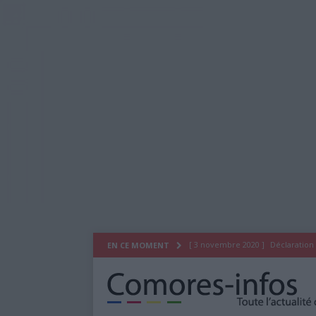
[ 3 novembre 2020 ]
Déclaration
EN CE MOMENT
[ 29 juillet 2020 ]
Déclaration du
[ 26 octobre 2019 ]
As Salam Wa