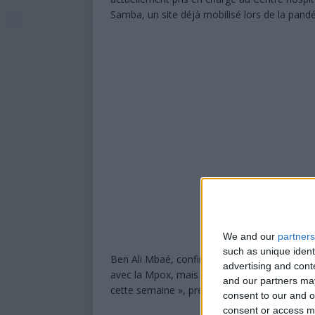
Samba, un site déjà mobilisé lors de la pand
We and our
partners
such as unique ident
Ben Ali Mbaé, confirme la prise en charge des
advertising and con
avec la Mpox, mais les tests de confirmation
and our partners may
cette semaine », précise-t-il, soulignant qu’au
consent to our and o
consent or access m