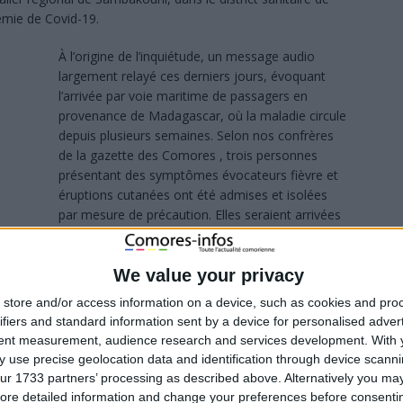
émie de Covid-19.
À l’origine de l’inquiétude, un message audio
largement relayé ces derniers jours, évoquant
l’arrivée par voie maritime de passagers en
provenance de Madagascar, où la maladie circule
depuis plusieurs semaines. Selon nos confrères
de la gazette des Comores , trois personnes
présentant des symptômes évocateurs fièvre et
éruptions cutanées ont été admises et isolées
par mesure de précaution. Elles seraient arrivées
à bord d’un bateau en provenance de Majunga, le
premier à accoster depuis la levée de la
suspension maritime le 9 janvier.
We value your privacy
store and/or access information on a device, such as cookies and pro
Le directeur général de la Santé, le Dr Saindou
ifiers and standard information sent by a device for personalised adver
 patients. « Ils présentent des signes cliniques compatibles
tent measurement, audience research and services development.
With 
 ne sont pas encore disponibles. Des réactifs sont attendus
 use precise geolocation data and identification through device scanni
cune confirmation officielle n’est encore établie.
ur 1733 partners’ processing as described above. Alternatively you may 
ore detailed information and change your preferences before consenti