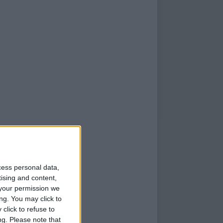
cess personal data,
tising and content,
your permission we
ng. You may click to
click to refuse to
ng.
Please note that