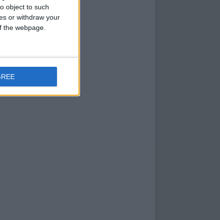
o object to such
ces or withdraw your
 of the webpage.
GREE