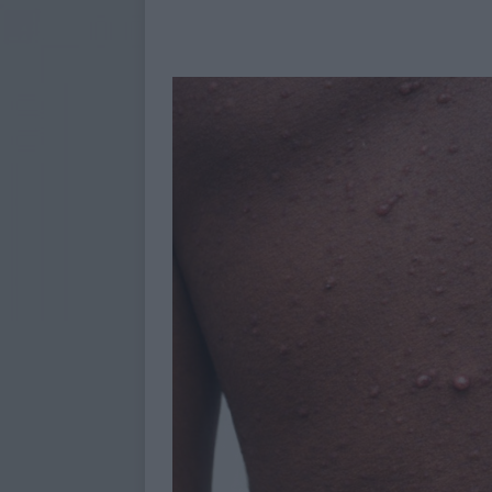
aux sinistrés du cyclone Kenneth
[ 7 août 2026 ]
Affaire de Ntsoralé
incendiées en reconstruction
[ 7 août 2026 ]
Police nationale :
À LA UNE
[ 6 août 2026 ]
Mwali s’enfonce dan
[ 6 août 2026 ]
Baccalauréat 2026 
encore le verdict final
À LA UN
[ 5 août 2026 ]
Baccalauréat 2026 
UNE
[ 6 février 2023 ]
Présidence de l’