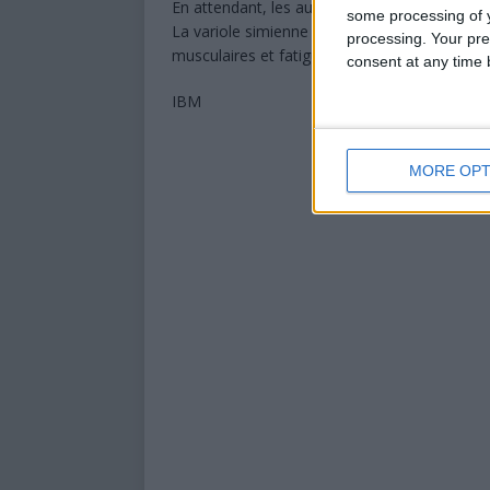
En attendant, les autorités sanitaires appelle
some processing of y
La variole simienne se transmet par contact ét
processing. Your pre
musculaires et fatigue en sont les principa
consent at any time b
IBM
MORE OPT