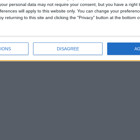
nt au calme et rappellent l’importance des gestes barrières.
our personal data may not require your consent, but you have a right t
roit, direct ou indirect. Fièvre, éruptions, douleurs
ferences will apply to this website only. You can change your preferen
ux symptômes.
y returning to this site and clicking the "Privacy" button at the bottom
IONS
DISAGREE
A