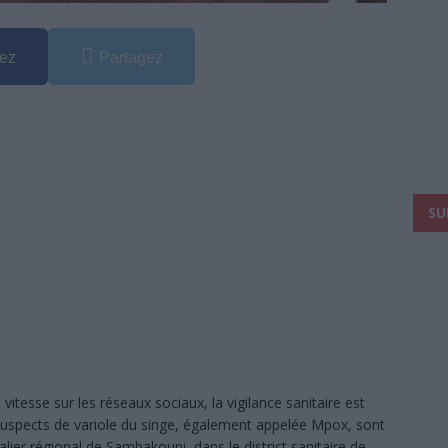
ez
Partagez
SU
itesse sur les réseaux sociaux, la vigilance sanitaire est
uspects de variole du singe, également appelée Mpox, sont
lier régional de Sambakouni, dans le district sanitaire de