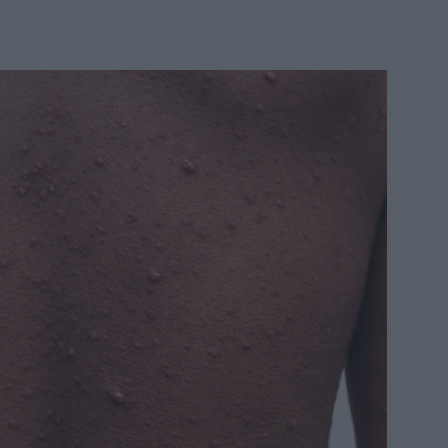
SANS DÉTOUR
 : le chef du village et plusieurs notables en prison, les maisons
À LA UNE
 120 agents prêtent serment et renforcent les rangs de la police judiciaire
s la crise : l’électricité pourrait s’arrêter totalement
À LA UNE
: les résultats en nette hausse, mais des milliers de candidats attendent
E
: l’incroyable réussite de deux détenus de la prison de Moroni
À LA
UA-quels sont les enjeux ? Et pour faire quoi?
POLITIQUE