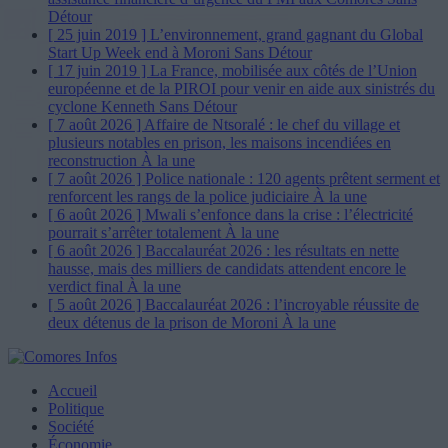
Détour
[ 25 juin 2019 ]
L’environnement, grand gagnant du Global
Start Up Week end à Moroni
Sans Détour
[ 17 juin 2019 ]
La France, mobilisée aux côtés de l’Union
européenne et de la PIROI pour venir en aide aux sinistrés du
cyclone Kenneth
Sans Détour
[ 7 août 2026 ]
Affaire de Ntsoralé : le chef du village et
plusieurs notables en prison, les maisons incendiées en
reconstruction
À la une
[ 7 août 2026 ]
Police nationale : 120 agents prêtent serment et
renforcent les rangs de la police judiciaire
À la une
[ 6 août 2026 ]
Mwali s’enfonce dans la crise : l’électricité
pourrait s’arrêter totalement
À la une
[ 6 août 2026 ]
Baccalauréat 2026 : les résultats en nette
hausse, mais des milliers de candidats attendent encore le
verdict final
À la une
[ 5 août 2026 ]
Baccalauréat 2026 : l’incroyable réussite de
deux détenus de la prison de Moroni
À la une
Accueil
Politique
Société
Économie