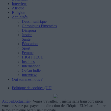
Interview
Afrique
Religion
Actualités
Dessin satirique
Chroniques Pimentées
Diaspora
Justice
Santé
Éducation
Sport
Femme
HIGH TECH
Insolites
International
Océan indien
Interview
Qui sommes nous ?
Politique de cookies (UE)
Accueil
Actualités
« Venez travailler… même sans transport sinon
vous ne serez pas payé» : la direction de l’hôpital El-Maarouf durcit
le ton en pleine paralysie nationale