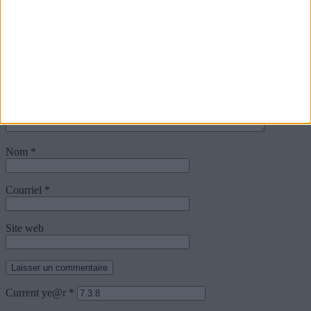
Réagissez à cet article
Votre adresse de messagerie ne sera pas publiée.
Commentaire
Nom
*
Courriel
*
Site web
Current ye@r
*