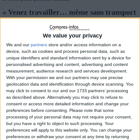
« Venez travailler… même sans transport
sinon vous ne serez pas payé» : la
direction de l’hôpital El-Maarouf durcit
We value your privacy
le ton en pleine paralysie nationale
We and our
partners
store and/or access information on a
16 mai 2026
La Rédaction
Actualités
0
device, such as cookies and process personal data, such as
unique identifiers and standard information sent by a device for
personalised advertising and content, advertising and content
measurement, audience research and services development.
With your permission we and our partners may use precise
geolocation data and identification through device scanning. You
may click to consent to our and our 1733 partners’ processing
as described above. Alternatively you may click to refuse to
consent or access more detailed information and change your
preferences before consenting.
Please note that some
processing of your personal data may not require your consent,
but you have a right to object to such processing. Your
preferences will apply to this website only. You can change your
preferences or withdraw your consent at any time by returning