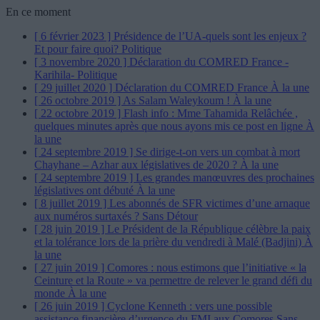
En ce moment
[ 6 février 2023 ]
Présidence de l’UA-quels sont les enjeux ?
Et pour faire quoi?
Politique
[ 3 novembre 2020 ]
Déclaration du COMRED France -
Karihila-
Politique
[ 29 juillet 2020 ]
Déclaration du COMRED France
À la une
[ 26 octobre 2019 ]
As Salam Waleykoum !
À la une
[ 22 octobre 2019 ]
Flash info : Mme Tahamida Relâchée ,
quelques minutes après que nous ayons mis ce post en ligne
À
la une
[ 24 septembre 2019 ]
Se dirige-t-on vers un combat à mort
Chayhane – Azhar aux législatives de 2020 ?
À la une
[ 24 septembre 2019 ]
Les grandes manœuvres des prochaines
législatives ont débuté
À la une
[ 8 juillet 2019 ]
Les abonnés de SFR victimes d’une arnaque
aux numéros surtaxés ?
Sans Détour
[ 28 juin 2019 ]
Le Président de la République célèbre la paix
et la tolérance lors de la prière du vendredi à Malé (Badjini)
À
la une
[ 27 juin 2019 ]
Comores : nous estimons que l’initiative « la
Ceinture et la Route » va permettre de relever le grand défi du
monde
À la une
[ 26 juin 2019 ]
Cyclone Kenneth : vers une possible
assistance financière d’urgence du FMI aux Comores
Sans