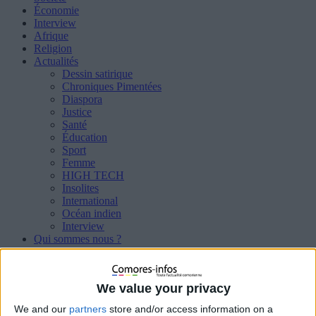
Économie
Interview
Afrique
Religion
Actualités
Dessin satirique
Chroniques Pimentées
Diaspora
Justice
Santé
Éducation
Sport
Femme
HIGH TECH
Insolites
International
Océan indien
Interview
Qui sommes nous ?
Politique de cookies (UE)
We value your privacy
Accueil
Sans Détour
Salma n’est pas restée en France, elle rentre aux
We and our
partners
store and/or access information on a
Comores