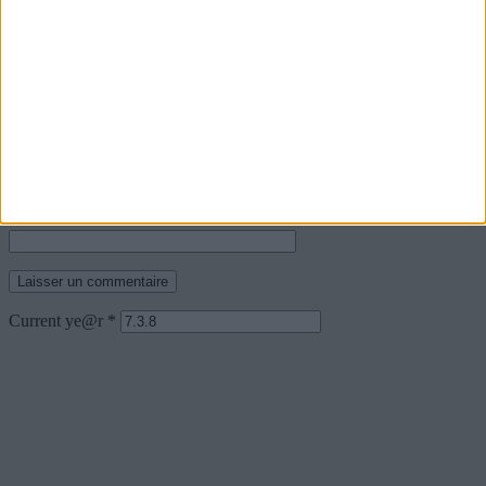
Nom
*
Courriel
*
Site web
Current ye@r
*