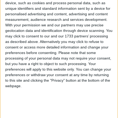
device, such as cookies and process personal data, such as
unique identifiers and standard information sent by a device for
Salma n’est pas restée en France, elle
personalised advertising and content, advertising and content
rentre aux Comores
measurement, audience research and services development.
With your permission we and our partners may use precise
31 octobre 2022
La Rédaction
Sans Détour
0
geolocation data and identification through device scanning. You
may click to consent to our and our 1733 partners’ processing
as described above. Alternatively you may click to refuse to
consent or access more detailed information and change your
preferences before consenting.
Please note that some
processing of your personal data may not require your consent,
but you have a right to object to such processing. Your
preferences will apply to this website only. You can change your
preferences or withdraw your consent at any time by returning
to this site and clicking the "Privacy" button at the bottom of the
webpage.