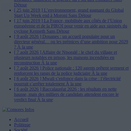
Détour
[ 25 juin 2019 ]
L’environnement, grand gagnant du Global
Start Up Week end à Moroni
Sans Détour
[ 17 juin 2019 ]
La France, mobilisée aux côtés de l’Union
européenne et de la PIROI pour venir en aide aux sinistrés du
cyclone Kenneth
Sans Détour
[ 9 août 2026 ]
Douanes : un accueil populaire pour un
directeur général… ou les prémices d’une ambition pour 2029
?
À la une
[ 7 août 2026 ]
Affaire de Ntsoralé : le chef du village et
plusieurs notables en prison, les maisons incendiées en
reconstruction
À la une
[ 7 août 2026 ]
Police nationale : 120 agents prêtent serment et
renforcent les rangs de la police judiciaire
À la une
[ 6 août 2026 ]
Mwali s’enfonce dans la crise : l’électricité
pourrait s’arrêter totalement
À la une
[ 6 août 2026 ]
Baccalauréat 2026 : les résultats en nette
hausse, mais des milliers de candidats attendent encore le
verdict final
À la une
Accueil
Politique
Société