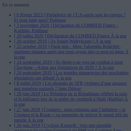
En ce moment
[ 6 février 2023 ]
Présidence de l’UA-quels sont les enjeux ?
Et pour faire quoi?
Politique
[ 3 novembre 2020 ]
Déclaration du COMRED France -
Karihila-
Politique
[ 29 juillet 2020 ]
Déclaration du COMRED France
À la une
[ 26 octobre 2019 ]
As Salam Waleykoum !
À la une
[ 22 octobre 2019 ]
Flash info : Mme Tahamida Relâchée ,
quelques minutes après que nous ayons mis ce post en ligne
À
la une
[ 24 septembre 2019 ]
Se dirige-t-on vers un combat à mort
Chayhane – Azhar aux législatives de 2020 ?
À la une
[ 24 septembre 2019 ]
Les grandes manœuvres des prochaines
législatives ont débuté
À la une
[ 8 juillet 2019 ]
Les abonnés de SFR victimes d’une arnaque
aux numéros surtaxés ?
Sans Détour
[ 28 juin 2019 ]
Le Président de la République célèbre la paix
et la tolérance lors de la prière du vendredi à Malé (Badjini)
À
la une
[ 27 juin 2019 ]
Comores : nous estimons que l’initiative « la
Ceinture et la Route » va permettre de relever le grand défi du
monde
À la une
[ 26 juin 2019 ]
Cyclone Kenneth : vers une possible
assistance financière d’urgence du FMI aux Comores
Sans