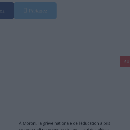
ez
Partagez
SU
À Moroni, la grève nationale de l’éducation a pris
ce mercredi un nouveau visage : celui des élèves.