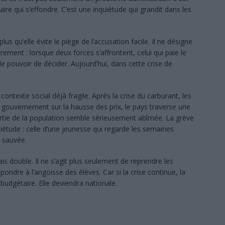
ire qui s’effondre. C’est une inquiétude qui grandit dans les
s qu’elle évite le piège de l’accusation facile. Il ne désigne
ement : lorsque deux forces s’affrontent, celui qui paie le
 le pouvoir de décider. Aujourd’hui, dans cette crise de
ontexte social déjà fragile. Après la crise du carburant, les
du gouvernement sur la hausse des prix, le pays traverse une
partie de la population semble sérieusement abîmée. La grève
uiétude : celle d’une jeunesse qui regarde les semaines
 sauvée.
s double. Il ne s’agit plus seulement de reprendre les
épondre à l’angoisse des élèves. Car si la crise continue, la
budgétaire. Elle deviendra nationale.