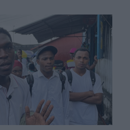
SANS DÉTOUR
 : le chef du village et plusieurs notables en prison, les maisons
À LA UNE
 120 agents prêtent serment et renforcent les rangs de la police judiciaire
s la crise : l’électricité pourrait s’arrêter totalement
À LA UNE
: les résultats en nette hausse, mais des milliers de candidats attendent
E
: l’incroyable réussite de deux détenus de la prison de Moroni
À LA
UA-quels sont les enjeux ? Et pour faire quoi?
POLITIQUE