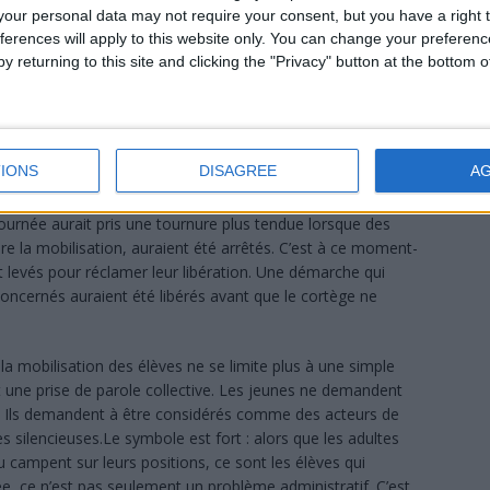
our personal data may not require your consent, but you have a right t
ts ni les responsables politiques qui ont occupé le devant
ferences will apply to this website only. You can change your preferen
lon les éléments rapportés, des élèves du collège de la
y returning to this site and clicking the "Privacy" button at the bottom
ville pour se rendre jusqu’au ministère de l’Éducation. Leur
nt les autorités et rappeler que derrière les discussions
 qui voit son année scolaire s’effriter.Moussa Fazil a expliqué
onfusion. Selon lui, les élèves avaient commencé à
IONS
DISAGREE
A
 Ngazidja afin de se retrouver au lycée Saïd Mohamed Cheikh
on. L’idée était claire : ne plus rester spectateurs d’un
journée aurait pris une tournure plus tendue lorsque des
dre la mobilisation, auraient été arrêtés. C’est à ce moment-
t levés pour réclamer leur libération. Une démarche qui
concernés auraient été libérés avant que le cortège ne
a mobilisation des élèves ne se limite plus à une simple
nt une prise de parole collective. Les jeunes ne demandent
. Ils demandent à être considérés comme des acteurs de
 silencieuses.Le symbole est fort : alors que les adultes
u campent sur leurs positions, ce sont les élèves qui
ée, ce n’est pas seulement un problème administratif. C’est