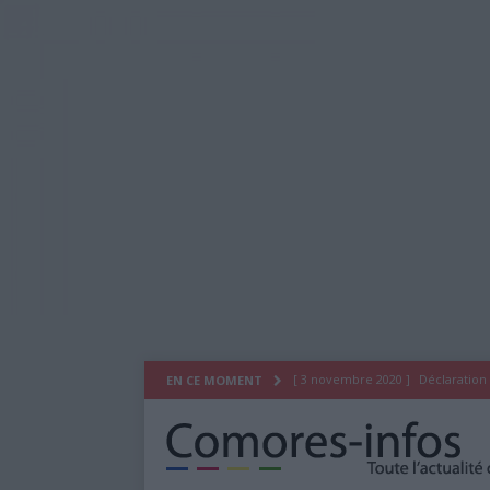
[ 3 novembre 2020 ]
Déclaration
EN CE MOMENT
[ 29 juillet 2020 ]
Déclaration du
[ 26 octobre 2019 ]
As Salam Wa