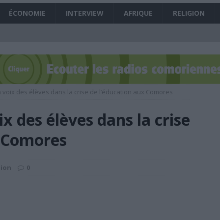
 Mme Tahamida Relâchée , quelques minutes après que nous ayons mis ce
ÉCONOMIE
INTERVIEW
AFRIQUE
RELIGION
t-on vers un combat à mort Chayhane – Azhar aux législatives de 2020 ?
es manœuvres des prochaines législatives ont débuté
À LA UNE
FR victimes d’une arnaque aux numéros surtaxés ?
SANS DÉTOUR
a voix des élèves dans la crise de l’éducation aux Comores
 République célèbre la paix et la tolérance lors de la prière du vendredi
ix des élèves dans la crise
x Comores
imons que l’initiative « la Ceinture et la Route » va permettre de relever
UNE
ion
0
 vers une possible assistance financière d’urgence du FMI aux Comores
 grand gagnant du Global Start Up Week end à Moroni
SANS DÉTOUR
sée aux côtés de l’Union européenne et de la PIROI pour venir en aide