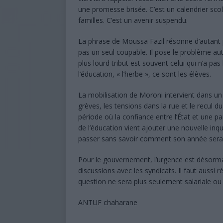
une promesse brisée. C’est un calendrier scola
familles. C’est un avenir suspendu.
La phrase de Moussa Fazil résonne d’autant plu
pas un seul coupable. Il pose le problème autr
plus lourd tribut est souvent celui qui n’a pas
l’éducation, « l’herbe », ce sont les élèves.
La mobilisation de Moroni intervient dans un c
grèves, les tensions dans la rue et le recul 
période où la confiance entre l’État et une 
de l’éducation vient ajouter une nouvelle inq
passer sans savoir comment son année sera
Pour le gouvernement, l’urgence est désormai
discussions avec les syndicats. Il faut aussi r
question ne sera plus seulement salariale ou 
ANTUF chaharane