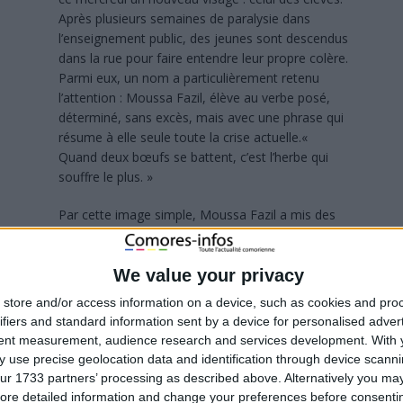
Après plusieurs semaines de paralysie dans
l’enseignement public, des jeunes sont descendus
dans la rue pour faire entendre leur propre colère.
Parmi eux, un nom a particulièrement retenu
l’attention : Moussa Fazil, élève au verbe posé,
déterminé, sans excès, mais avec une phrase qui
résume à elle seule toute la crise actuelle.«
Quand deux bœufs se battent, c’est l’herbe qui
souffre le plus. »
Par cette image simple, Moussa Fazil a mis des
mots sur ce que vivent aujourd’hui des milliers
. De l’autre, les syndicats de l’éducation. Et au milieu, les
née scolaire, leurs examens, leur avenir.
We value your privacy
store and/or access information on a device, such as cookies and pro
primaire et du secondaire public sont engagés dans une
ifiers and standard information sent by a device for personalised adver
 syndicats de l’éducation aux Comores. Les revendications
tent measurement, audience research and services development.
With 
le, la grille indiciaire et le respect d’accords déjà signés
 use precise geolocation data and identification through device scanni
me, de son côté, que le dialogue n’est pas rompu, tout en
ur 1733 partners’ processing as described above. Alternatively you may 
at.
ore detailed information and change your preferences before consenti