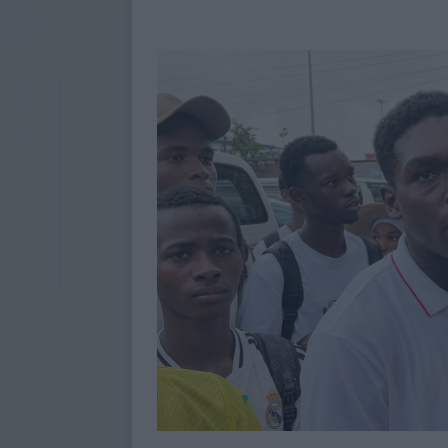
aux sinistrés du cyclone Kenneth
[ 7 août 2026 ]
Affaire de Ntsoralé
incendiées en reconstruction
[ 7 août 2026 ]
Police nationale :
À LA UNE
[ 6 août 2026 ]
Mwali s’enfonce dan
[ 6 août 2026 ]
Baccalauréat 2026 
encore le verdict final
À LA UN
[ 5 août 2026 ]
Baccalauréat 2026 
UNE
[ 6 février 2023 ]
Présidence de l’