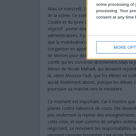
some processing of y
Mais ce mercredi, ce ne sont ni les enseignan
processing. Your pre
de la scène. Ce sont les élèves eux-mêmes.Se
consent at any time b
Coulée et du lycée de Moroni ont traversé la 
objectif : porter directement leur parole deva
administratives, il y a une génération entière
que la mobilisation n’était pas née dans la c
MORE OPT
s’organiser en appelant différents lycées de
de Moroni pour discuter ensemble de la situati
conflit qui les concerne directement.Mais la 
élèves de l’école Mahadi, qui devaient rejoin
là, selon Moussa Fazil, que les élèves se son
aurait finalement abouti, puisque les élèves 
poursuive sa marche vers le ministère.
Ce moment est important. Car il montre que l
plainte contre l’absence de cours. Elle devie
pas seulement la reprise des enseignements
cette crise, et non comme de simples victimes
négocient, se renvoient les responsabilités o
viennent rappeler l’essentiel. Une école ferm