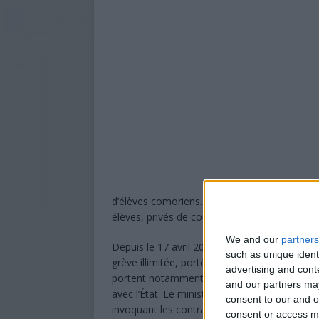
d’élèves comoriens. D’un côté, le gouvernement
élèves, privés de cours, inquiets pour leur an
We and our
partners
Depuis le 17 avril 2026, les enseignants du 
such as unique ident
grève illimitée, portée par la Fédération des
advertising and con
portent notamment sur la revalorisation salaria
and our partners may
avec l’État. Le ministère de l’Éducation affir
consent to our and o
invoquant les contraintes budgétaires de l’Ét
consent or access m