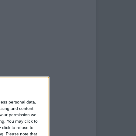
cess personal data,
tising and content,
your permission we
ng. You may click to
click to refuse to
ng.
Please note that