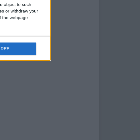
o object to such
ces or withdraw your
 of the webpage.
GREE