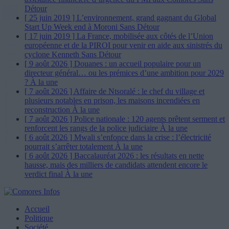
Détour
[ 25 juin 2019 ]
L’environnement, grand gagnant du Global
Start Up Week end à Moroni
Sans Détour
[ 17 juin 2019 ]
La France, mobilisée aux côtés de l’Union
européenne et de la PIROI pour venir en aide aux sinistrés du
cyclone Kenneth
Sans Détour
[ 9 août 2026 ]
Douanes : un accueil populaire pour un
directeur général… ou les prémices d’une ambition pour 2029
?
À la une
[ 7 août 2026 ]
Affaire de Ntsoralé : le chef du village et
plusieurs notables en prison, les maisons incendiées en
reconstruction
À la une
[ 7 août 2026 ]
Police nationale : 120 agents prêtent serment et
renforcent les rangs de la police judiciaire
À la une
[ 6 août 2026 ]
Mwali s’enfonce dans la crise : l’électricité
pourrait s’arrêter totalement
À la une
[ 6 août 2026 ]
Baccalauréat 2026 : les résultats en nette
hausse, mais des milliers de candidats attendent encore le
verdict final
À la une
Accueil
Politique
Société