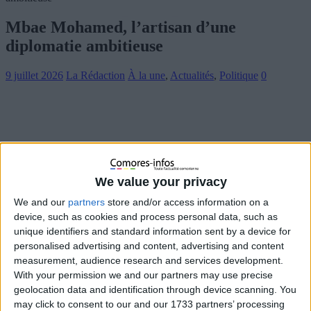
Mbae Mohamed, l’artisan d’une
diplomatie ambitieuse
9 juillet 2026
La Rédaction
À la une
,
Actualités
,
Politique
0
We value your privacy
We and our
partners
store and/or access information on a
device, such as cookies and process personal data, such as
unique identifiers and standard information sent by a device for
personalised advertising and content, advertising and content
measurement, audience research and services development.
With your permission we and our partners may use precise
geolocation data and identification through device scanning. You
may click to consent to our and our 1733 partners’ processing