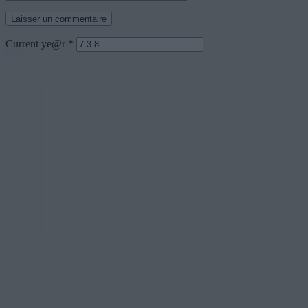
Current ye@r
*