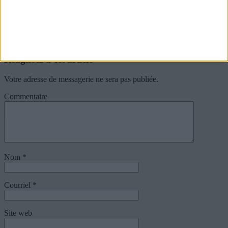
Soyez le premier à réagir
Réagissez à cet article
Votre adresse de messagerie ne sera pas publiée.
Commentaire
Nom
*
Courriel
*
Site web