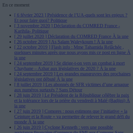
En ce moment
[ 6 février 2023 ]
Présidence de l’UA-quels sont les enjeux ?
Et pour faire quoi?
Politique
[ 3 novembre 2020 ]
Déclaration du COMRED France -
Karihila-
Politique
[ 29 juillet 2020 ]
Déclaration du COMRED France
À la une
[ 26 octobre 2019 ]
As Salam Waleykoum !
À la une
[ 22 octobre 2019 ]
Flash info : Mme Tahamida Relâchée ,
quelques minutes après que nous ayons mis ce post en ligne
À
la une
[ 24 septembre 2019 ]
Se dirige-t-on vers un combat à mort
Chayhane – Azhar aux législatives de 2020 ?
À la une
[ 24 septembre 2019 ]
Les grandes manœuvres des prochaines
législatives ont débuté
À la une
[ 8 juillet 2019 ]
Les abonnés de SFR victimes d’une arnaque
aux numéros surtaxés ?
Sans Détour
[ 28 juin 2019 ]
Le Président de la République célèbre la paix
et la tolérance lors de la prière du vendredi à Malé (Badjini)
À
la une
[ 27 juin 2019 ]
Comores : nous estimons que l’initiative « la
Ceinture et la Route » va permettre de relever le grand défi du
monde
À la une
[ 26 juin 2019 ]
Cyclone Kenneth : vers une possible
assistance financière d’urgence du FMI aux Comores
Sans