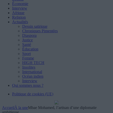
Économie
Interview
Afrique
Religion
Actualités
Dessin satirique
Chroniques Pimentées
Diaspora
Justice
Santé
Éducation
Sport
Femme
HIGH TECH
Insolites
International
Océan indien
Interview
Qui sommes nous ?
Politique de cookies (UE)
Accueil
À la une
Mbae Mohamed, l’artisan d’une diplomatie
ambitieuse