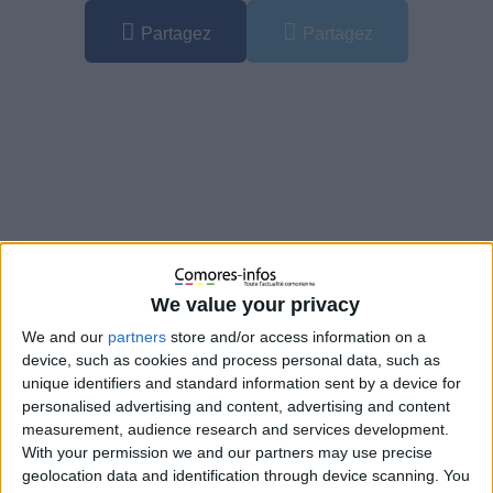
Partagez
Partagez
We value your privacy
We and our
partners
store and/or access information on a
device, such as cookies and process personal data, such as
unique identifiers and standard information sent by a device for
personalised advertising and content, advertising and content
La colère gronde à Mayotte après l’inauguration très critiquée
measurement, audience research and services development.
de la nouvelle tour de contrôle de l’aéroport Marcel-Henry, à
With your permission we and our partners may use precise
Pamandzi. Présentée par la préfecture comme
« un outil
geolocation data and identification through device scanning. You
moderne et performant »
, cette infrastructure… en conteneurs