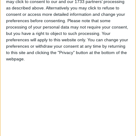
may click to consent to our and our 1733 partners’ processing
a immédiatement suscité moqueries et indignation sur les
as described above. Alternatively you may click to refuse to
réseaux sociaux. Loin d’être un symbole de progrès, elle
consent or access more detailed information and change your
cristallise au contraire le profond malaise d’un territoire
preferences before consenting.
Please note that some
relégué, encore et toujours, aux marges de la République.
processing of your personal data may not require your consent,
but you have a right to object to such processing. Your
preferences will apply to this website only. You can change your
preferences or withdraw your consent at any time by returning
to this site and clicking the "Privacy" button at the bottom of the
webpage.
«
Une tour en tôle pour un département français ? On dirait un