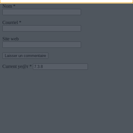
Nom
*
Courriel
*
Site web
Current ye@r
*