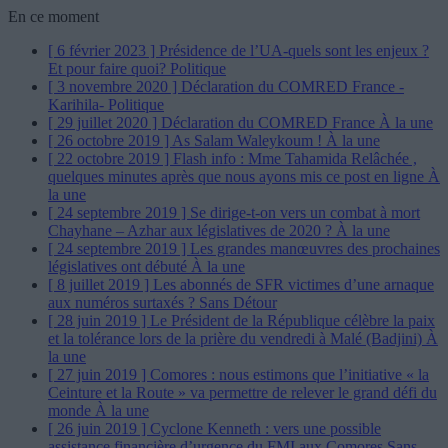
En ce moment
[ 6 février 2023 ]
Présidence de l’UA-quels sont les enjeux ?
Et pour faire quoi?
Politique
[ 3 novembre 2020 ]
Déclaration du COMRED France -
Karihila-
Politique
[ 29 juillet 2020 ]
Déclaration du COMRED France
À la une
[ 26 octobre 2019 ]
As Salam Waleykoum !
À la une
[ 22 octobre 2019 ]
Flash info : Mme Tahamida Relâchée ,
quelques minutes après que nous ayons mis ce post en ligne
À
la une
[ 24 septembre 2019 ]
Se dirige-t-on vers un combat à mort
Chayhane – Azhar aux législatives de 2020 ?
À la une
[ 24 septembre 2019 ]
Les grandes manœuvres des prochaines
législatives ont débuté
À la une
[ 8 juillet 2019 ]
Les abonnés de SFR victimes d’une arnaque
aux numéros surtaxés ?
Sans Détour
[ 28 juin 2019 ]
Le Président de la République célèbre la paix
et la tolérance lors de la prière du vendredi à Malé (Badjini)
À
la une
[ 27 juin 2019 ]
Comores : nous estimons que l’initiative « la
Ceinture et la Route » va permettre de relever le grand défi du
monde
À la une
[ 26 juin 2019 ]
Cyclone Kenneth : vers une possible
assistance financière d’urgence du FMI aux Comores
Sans