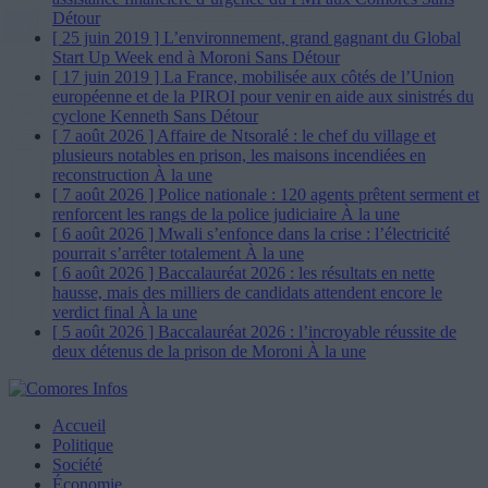
Détour
[ 25 juin 2019 ]
L’environnement, grand gagnant du Global
Start Up Week end à Moroni
Sans Détour
[ 17 juin 2019 ]
La France, mobilisée aux côtés de l’Union
européenne et de la PIROI pour venir en aide aux sinistrés du
cyclone Kenneth
Sans Détour
[ 7 août 2026 ]
Affaire de Ntsoralé : le chef du village et
plusieurs notables en prison, les maisons incendiées en
reconstruction
À la une
[ 7 août 2026 ]
Police nationale : 120 agents prêtent serment et
renforcent les rangs de la police judiciaire
À la une
[ 6 août 2026 ]
Mwali s’enfonce dans la crise : l’électricité
pourrait s’arrêter totalement
À la une
[ 6 août 2026 ]
Baccalauréat 2026 : les résultats en nette
hausse, mais des milliers de candidats attendent encore le
verdict final
À la une
[ 5 août 2026 ]
Baccalauréat 2026 : l’incroyable réussite de
deux détenus de la prison de Moroni
À la une
Accueil
Politique
Société
Économie