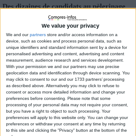
Des dizaines de candidats au pèlerinage
sans visa, dont un conseiller d’Azali
We value your privacy
30 juillet 2019
La Rédaction
À la une
,
Actualités
,
Politique
,
Religion
,
Société
0
We and our
partners
store and/or access information on a
device, such as cookies and process personal data, such as
unique identifiers and standard information sent by a device for
personalised advertising and content, advertising and content
measurement, audience research and services development.
With your permission we and our partners may use precise
geolocation data and identification through device scanning. You
may click to consent to our and our 1733 partners’ processing
as described above. Alternatively you may click to refuse to
consent or access more detailed information and change your
preferences before consenting.
Please note that some
processing of your personal data may not require your consent,
but you have a right to object to such processing. Your
preferences will apply to this website only. You can change your
preferences or withdraw your consent at any time by returning
to this site and clicking the "Privacy" button at the bottom of the