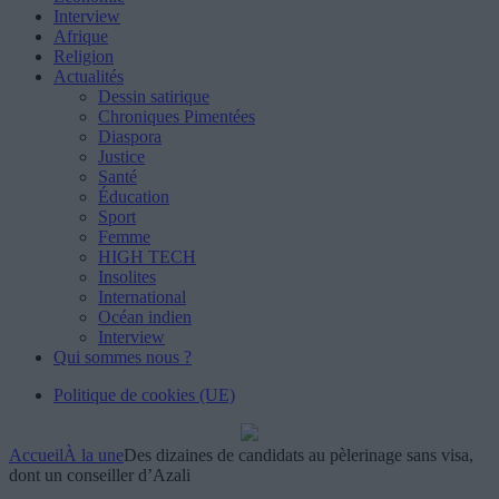
Interview
Afrique
Religion
Actualités
Dessin satirique
Chroniques Pimentées
Diaspora
Justice
Santé
Éducation
Sport
Femme
HIGH TECH
Insolites
International
Océan indien
Interview
Qui sommes nous ?
Politique de cookies (UE)
Accueil
À la une
Des dizaines de candidats au pèlerinage sans visa,
dont un conseiller d’Azali