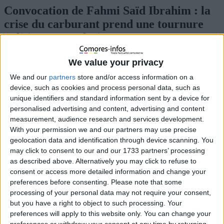
Convocation de Fahmi Saïd Ibrahim : la
crise du carburant prend une tournure
politique et explosive aux Comores
15 mai 2026
La Rédaction
Actualités
0
We value your privacy
We and our
partners
store and/or access information on a
device, such as cookies and process personal data, such as
unique identifiers and standard information sent by a device for
personalised advertising and content, advertising and content
measurement, audience research and services development.
With your permission we and our partners may use precise
geolocation data and identification through device scanning. You
may click to consent to our and our 1733 partners’ processing
as described above. Alternatively you may click to refuse to
consent or access more detailed information and change your
preferences before consenting.
Please note that some
processing of your personal data may not require your consent,
but you have a right to object to such processing. Your
preferences will apply to this website only. You can change your