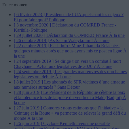
En ce moment
[ 6 février 2023 ]
Présidence de l’UA-quels sont les enjeux ?
Et pour faire quoi?
Politique
[ 3 novembre 2020 ]
Déclaration du COMRED France -
Karihila-
Politique
[ 29 juillet 2020 ]
Déclaration du COMRED France
À la une
[ 26 octobre 2019 ]
As Salam Waleykoum !
À la une
[ 22 octobre 2019 ]
Flash info : Mme Tahamida Relâchée ,
quelques minutes après que nous ayons mis ce post en ligne
À
la une
[ 24 septembre 2019 ]
Se dirige-t-on vers un combat à mort
Chayhane – Azhar aux législatives de 2020 ?
À la une
[ 24 septembre 2019 ]
Les grandes manœuvres des prochaines
législatives ont débuté
À la une
[ 8 juillet 2019 ]
Les abonnés de SFR victimes d’une arnaque
aux numéros surtaxés ?
Sans Détour
[ 28 juin 2019 ]
Le Président de la République célèbre la paix
et la tolérance lors de la prière du vendredi à Malé (Badjini)
À
la une
[ 27 juin 2019 ]
Comores : nous estimons que l’initiative « la
Ceinture et la Route » va permettre de relever le grand défi du
monde
À la une
[ 26 juin 2019 ]
Cyclone Kenneth : vers une possible
assistance financière d’urgence du FMI aux Comores
Sans