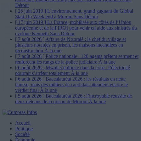
Détour
[ 25 juin 2019 ]
L’environnement, grand gagnant du Global
Start Up Week end à Moroni
Sans Détour
[ 17 juin 2019 ]
La France, mobilisée aux côtés de l’Union
européenne et de la PIROI pour venir en aide aux sinistrés du
cyclone Kenneth
Sans Détour
[ 7 août 2026 ]
Affaire de Ntsoralé : le chef du village et
plusieurs notables en prison, les maisons incendiées en
reconstruction
À la une
[ 7 août 2026 ]
Police nationale : 120 agents prêtent serment et
renforcent les rangs de la police judiciaire
À la une
[ 6 août 2026 ]
Mwali s’enfonce dans la crise : l’électricité
pourrait s’arrêter totalement
À la une
[ 6 août 2026 ]
Baccalauréat 2026 : les résultats en nette
hausse, mais des milliers de candidats attendent encore le
verdict final
À la une
[ 5 août 2026 ]
Baccalauréat 2026 : l’incroyable réussite de
deux détenus de la prison de Moroni
À la une
Accueil
Politique
Société
Économie