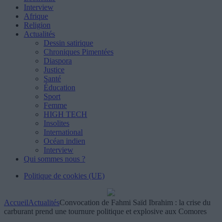
Interview
Afrique
Religion
Actualités
Dessin satirique
Chroniques Pimentées
Diaspora
Justice
Santé
Éducation
Sport
Femme
HIGH TECH
Insolites
International
Océan indien
Interview
Qui sommes nous ?
Politique de cookies (UE)
Accueil
Actualités
Convocation de Fahmi Saïd Ibrahim : la crise du
carburant prend une tournure politique et explosive aux Comores