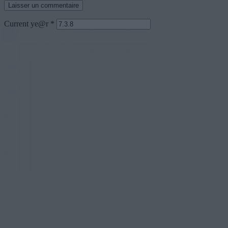
Current ye@r
*