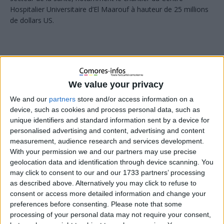
Hospitalier Universitaire d’El Maarouf à hauteur de 25 millions
de dollars US.
We value your privacy
We and our
partners
store and/or access information on a
device, such as cookies and process personal data, such as
unique identifiers and standard information sent by a device for
personalised advertising and content, advertising and content
measurement, audience research and services development.
With your permission we and our partners may use precise
geolocation data and identification through device scanning. You
may click to consent to our and our 1733 partners’ processing
as described above. Alternatively you may click to refuse to
Le gouvernement comorien recevra 25 millions de dollars de la
consent or access more detailed information and change your
preferences before consenting.
Please note that some
part de la Banque Mondiale pour accompagner le secteur de la
processing of your personal data may not require your consent,
Santé, notamment le projet du Centre Hospitalier Universitaire