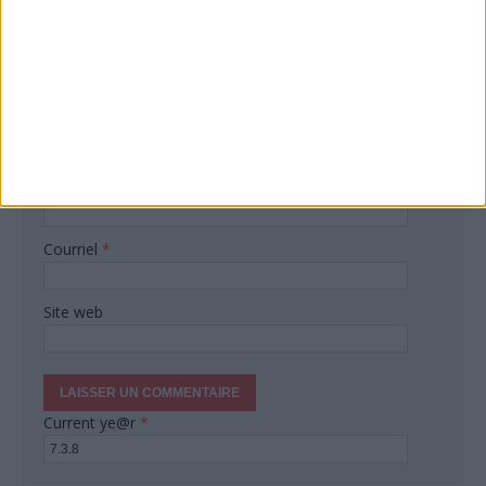
Commentaire
Nom
*
Courriel
*
Site web
Current ye@r
*