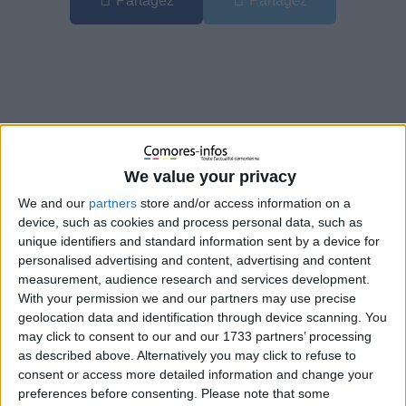
Partagez
Partagez
We value your privacy
We and our
partners
store and/or access information on a
device, such as cookies and process personal data, such as
unique identifiers and standard information sent by a device for
personalised advertising and content, advertising and content
measurement, audience research and services development.
With your permission we and our partners may use precise
Le drame continue de secouer le village de Ntsoralé Ya
geolocation data and identification through device scanning. You
Dimani. Une semaine après la découverte d’un nouveau-né
may click to consent to our and our 1733 partners’ processing
abandonné dans une fosse de toilettes, le parquet de Moroni
as described above. Alternatively you may click to refuse to
a accéléré les investigations en ouvrant une information
consent or access more detailed information and change your
judiciaire. Selon nos informations, au moins quatre personnes,
preferences before consenting.
Please note that some