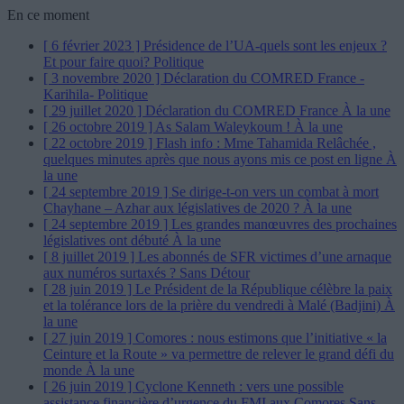
En ce moment
[ 6 février 2023 ]
Présidence de l’UA-quels sont les enjeux ?
Et pour faire quoi?
Politique
[ 3 novembre 2020 ]
Déclaration du COMRED France -
Karihila-
Politique
[ 29 juillet 2020 ]
Déclaration du COMRED France
À la une
[ 26 octobre 2019 ]
As Salam Waleykoum !
À la une
[ 22 octobre 2019 ]
Flash info : Mme Tahamida Relâchée ,
quelques minutes après que nous ayons mis ce post en ligne
À
la une
[ 24 septembre 2019 ]
Se dirige-t-on vers un combat à mort
Chayhane – Azhar aux législatives de 2020 ?
À la une
[ 24 septembre 2019 ]
Les grandes manœuvres des prochaines
législatives ont débuté
À la une
[ 8 juillet 2019 ]
Les abonnés de SFR victimes d’une arnaque
aux numéros surtaxés ?
Sans Détour
[ 28 juin 2019 ]
Le Président de la République célèbre la paix
et la tolérance lors de la prière du vendredi à Malé (Badjini)
À
la une
[ 27 juin 2019 ]
Comores : nous estimons que l’initiative « la
Ceinture et la Route » va permettre de relever le grand défi du
monde
À la une
[ 26 juin 2019 ]
Cyclone Kenneth : vers une possible
assistance financière d’urgence du FMI aux Comores
Sans