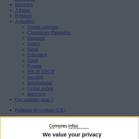
Interview
Afrique
Religion
Actualités
Dessin satirique
Chroniques Pimentées
Diaspora
Justice
Santé
Éducation
Sport
Femme
HIGH TECH
Insolites
International
Océan indien
Interview
Qui sommes nous ?
Politique de cookies (UE)
Accueil
À la une
Attendu à Paris, Me Mahamoud a retbroussé le
chemin pour rencontrer un diplomate iranien
We value your privacy