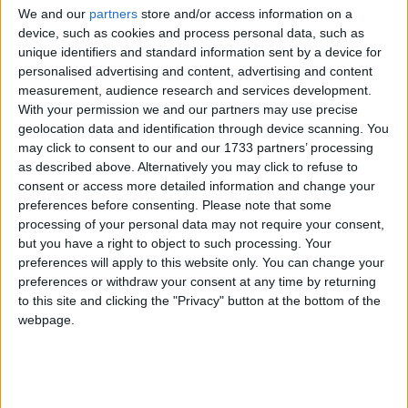
We and our
partners
store and/or access information on a
Attendu à Paris, Me Mahamoud a
device, such as cookies and process personal data, such as
retbroussé le chemin pour rencontrer un
unique identifiers and standard information sent by a device for
diplomate iranien
personalised advertising and content, advertising and content
measurement, audience research and services development.
23 octobre 2023
Laredaction
À la une
0
With your permission we and our partners may use precise
geolocation data and identification through device scanning. You
may click to consent to our and our 1733 partners’ processing
as described above. Alternatively you may click to refuse to
consent or access more detailed information and change your
preferences before consenting.
Please note that some
processing of your personal data may not require your consent,
but you have a right to object to such processing. Your
preferences will apply to this website only. You can change your
preferences or withdraw your consent at any time by returning
to this site and clicking the "Privacy" button at the bottom of the
webpage.