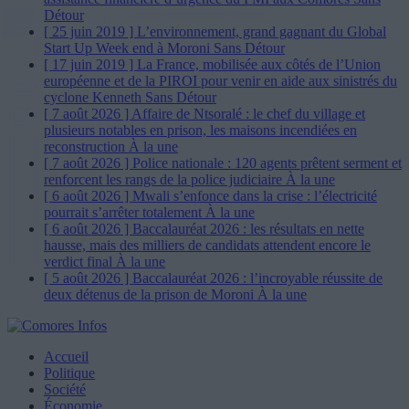
Détour
[ 25 juin 2019 ]
L’environnement, grand gagnant du Global
Start Up Week end à Moroni
Sans Détour
[ 17 juin 2019 ]
La France, mobilisée aux côtés de l’Union
européenne et de la PIROI pour venir en aide aux sinistrés du
cyclone Kenneth
Sans Détour
[ 7 août 2026 ]
Affaire de Ntsoralé : le chef du village et
plusieurs notables en prison, les maisons incendiées en
reconstruction
À la une
[ 7 août 2026 ]
Police nationale : 120 agents prêtent serment et
renforcent les rangs de la police judiciaire
À la une
[ 6 août 2026 ]
Mwali s’enfonce dans la crise : l’électricité
pourrait s’arrêter totalement
À la une
[ 6 août 2026 ]
Baccalauréat 2026 : les résultats en nette
hausse, mais des milliers de candidats attendent encore le
verdict final
À la une
[ 5 août 2026 ]
Baccalauréat 2026 : l’incroyable réussite de
deux détenus de la prison de Moroni
À la une
Accueil
Politique
Société
Économie