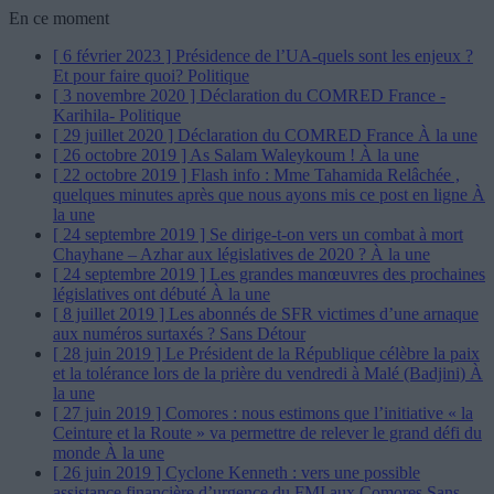
En ce moment
[ 6 février 2023 ]
Présidence de l’UA-quels sont les enjeux ?
Et pour faire quoi?
Politique
[ 3 novembre 2020 ]
Déclaration du COMRED France -
Karihila-
Politique
[ 29 juillet 2020 ]
Déclaration du COMRED France
À la une
[ 26 octobre 2019 ]
As Salam Waleykoum !
À la une
[ 22 octobre 2019 ]
Flash info : Mme Tahamida Relâchée ,
quelques minutes après que nous ayons mis ce post en ligne
À
la une
[ 24 septembre 2019 ]
Se dirige-t-on vers un combat à mort
Chayhane – Azhar aux législatives de 2020 ?
À la une
[ 24 septembre 2019 ]
Les grandes manœuvres des prochaines
législatives ont débuté
À la une
[ 8 juillet 2019 ]
Les abonnés de SFR victimes d’une arnaque
aux numéros surtaxés ?
Sans Détour
[ 28 juin 2019 ]
Le Président de la République célèbre la paix
et la tolérance lors de la prière du vendredi à Malé (Badjini)
À
la une
[ 27 juin 2019 ]
Comores : nous estimons que l’initiative « la
Ceinture et la Route » va permettre de relever le grand défi du
monde
À la une
[ 26 juin 2019 ]
Cyclone Kenneth : vers une possible
assistance financière d’urgence du FMI aux Comores
Sans