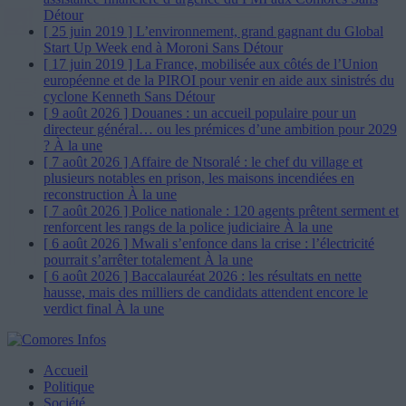
Détour
[ 25 juin 2019 ]
L’environnement, grand gagnant du Global
Start Up Week end à Moroni
Sans Détour
[ 17 juin 2019 ]
La France, mobilisée aux côtés de l’Union
européenne et de la PIROI pour venir en aide aux sinistrés du
cyclone Kenneth
Sans Détour
[ 9 août 2026 ]
Douanes : un accueil populaire pour un
directeur général… ou les prémices d’une ambition pour 2029
?
À la une
[ 7 août 2026 ]
Affaire de Ntsoralé : le chef du village et
plusieurs notables en prison, les maisons incendiées en
reconstruction
À la une
[ 7 août 2026 ]
Police nationale : 120 agents prêtent serment et
renforcent les rangs de la police judiciaire
À la une
[ 6 août 2026 ]
Mwali s’enfonce dans la crise : l’électricité
pourrait s’arrêter totalement
À la une
[ 6 août 2026 ]
Baccalauréat 2026 : les résultats en nette
hausse, mais des milliers de candidats attendent encore le
verdict final
À la une
Accueil
Politique
Société