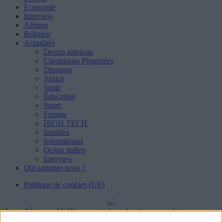
Économie
Interview
Afrique
Religion
Actualités
Dessin satirique
Chroniques Pimentées
Diaspora
Justice
Santé
Éducation
Sport
Femme
HIGH TECH
Insolites
International
Océan indien
Interview
Qui sommes nous ?
Politique de cookies (UE)
Accueil
À la une
Ali Khamenei tué par des frappes américano-
israéliennes : l’Iran promet de riposter