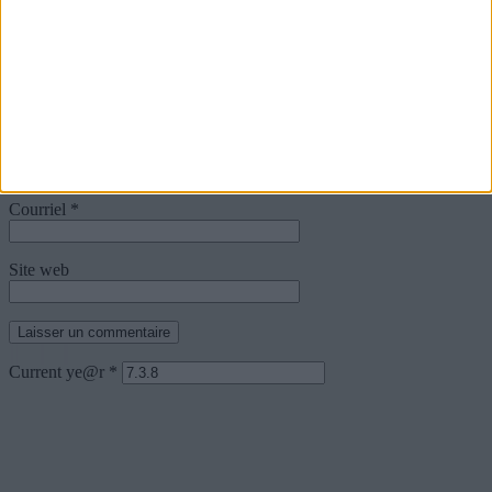
Commentaire
Nom
*
Courriel
*
Site web
Current ye@r
*