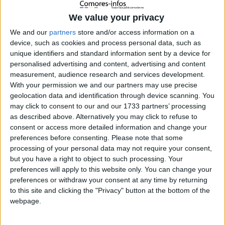
We value your privacy
Ali Khamenei tué par des frappes
américano-israéliennes : l’Iran promet de
We and our
partners
store and/or access information on a
device, such as cookies and process personal data, such as
riposter
unique identifiers and standard information sent by a device for
personalised advertising and content, advertising and content
1 mars 2026
La Rédaction
À la une
,
International
0
measurement, audience research and services development.
With your permission we and our partners may use precise
geolocation data and identification through device scanning. You
may click to consent to our and our 1733 partners’ processing
as described above. Alternatively you may click to refuse to
consent or access more detailed information and change your
preferences before consenting.
Please note that some
processing of your personal data may not require your consent,
but you have a right to object to such processing. Your
preferences will apply to this website only. You can change your
preferences or withdraw your consent at any time by returning
to this site and clicking the "Privacy" button at the bottom of the
webpage.