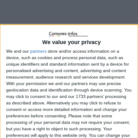
We value your privacy
We and our
partners
store and/or access information on a
device, such as cookies and process personal data, such as
unique identifiers and standard information sent by a device for
personalised advertising and content, advertising and content
measurement, audience research and services development.
With your permission we and our partners may use precise
Depuis plusieurs semaines, l’état de santé de l’ancien président
geolocation data and identification through device scanning. You
Ahmed Abdallah Mohamed Sambi alimente les débats et
may click to consent to our and our 1733 partners’ processing
as described above. Alternatively you may click to refuse to
occupe une place importante dans la presse nationale et sur
consent or access more detailed information and change your
les réseaux sociaux. Une véritable guerre de communication
preferences before consenting.
Please note that some
semble s’être installée, chaque camp tentant d’imposer son
processing of your personal data may not require your consent,
récit de la situation.
but you have a right to object to such processing. Your
preferences will apply to this website only. You can change your