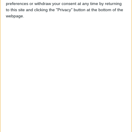
preferences or withdraw your consent at any time by returning
to this site and clicking the "Privacy" button at the bottom of the
webpage.
Selon nos informations provenant de sources fiables selon
lesquelles le gouvernement aurait donné une suite favorable
aux recommandations faites par le rapport médical sur l’état
de santé de l’ancien Président Ahmed Abdallah M. Sambi.
Selon ces sources, le gouvernement aurait fait venir un expert
médical Kenyan pour réaliser de manière indépendante les