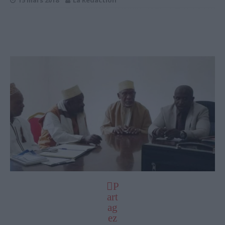
15 mars 2018
La Rédaction
P
art
ag
ez