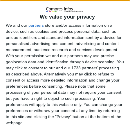
We value your privacy
La scène est aussi bien cocasse qu’humiliante. Aussitôt arrivé à
We and our
partners
store and/or access information on a
l’aéroport de Ouani ce matin, le chef de l’Etat a procédé aux
device, such as cookies and process personal data, such as
traditionnelles poignées de main aux officiers de forces de
unique identifiers and standard information sent by a device for
sécurité venus l’accueillir. Au bout de la procession militaire,
personalised advertising and content, advertising and content
commence celle des membres du gouvernement et des
measurement, audience research and services development.
With your permission we and our partners may use precise
personnalités politiques dont le ministre des
geolocation data and identification through device scanning. You
télécommunications Ahmed Djaffar est aux premières loges.
may click to consent to our and our 1733 partners’ processing
Ce dernier a tendu sa main au chef de l’Etat. Azali Assoumani
as described above. Alternatively you may click to refuse to
l’a littéralement snobé et s’est tourné vers d’autres personnes
consent or access more detailed information and change your
derrière lui.
Il reviendra quelques instants après réparer
preferences before consenting.
Please note that some
« l’incident » en serrant la main à Djaffar ainsi qu’aux autres
processing of your personal data may not require your consent,
personnalités présentes avant de partir en conseil des
but you have a right to object to such processing. Your
ministres à Dar Nour, l’équivalent du palais de Beit-Salam à
preferences will apply to this website only. You can change your
Anjouan.
preferences or withdraw your consent at any time by returning
to this site and clicking the "Privacy" button at the bottom of the
webpage.