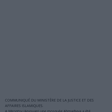
​COMMUNIQUÉ DU MINISTÈRE DE LA JUSTICE ET DES
AFFAIRES ISLAMIQUES.
A Mirontsy (Anjouan) une mosquée Ahmadiyya a été