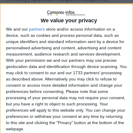
transformée en Commissariat de Police. Le Ministère de la
Justice et des Affaires Islamiques, dont les compétences
couvrent les affaires religieuses, lieux de cultes et l’application
We value your privacy
des textes régissant l’Islam en Union des Comores, informe
We and our
partners
store and/or access information on a
qu’il n’a pas été consulté ni associé à cette opération.
device, such as cookies and process personal data, such as
Le Ministère chargé des Droits Humains est en l’occurrence
unique identifiers and standard information sent by a device for
garant des libertés fondamentales ainsi que de la propriété
personalised advertising and content, advertising and content
privée qui demeurent des droits fondamentaux consacrés par
measurement, audience research and services development.
la constitution.
With your permission we and our partners may use precise
Par conséquent, le Ministère rappelle que toute aliénation,
geolocation data and identification through device scanning. You
sous quelque forme que ce soit de la propriété, est soumise à
may click to consent to our and our 1733 partners’ processing
un ensemble de règles et procédures judiciaires ou
as described above. Alternatively you may click to refuse to
administratives qui tend à la protection de la propriété privée.
consent or access more detailed information and change your
preferences before consenting.
Please note that some
processing of your personal data may not require your consent,
but you have a right to object to such processing. Your
preferences will apply to this website only. You can change your
preferences or withdraw your consent at any time by returning
to this site and clicking the "Privacy" button at the bottom of the
webpage.