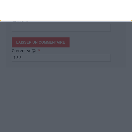
Courriel
*
Site web
Current ye@r
*