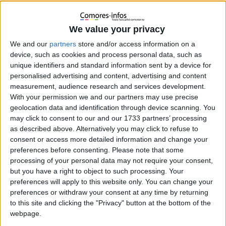
Le mardi 8 avril 2025, Hachimia Soulé, membre active du
Rassemblement des Étudiants Comoriens en Médecine à
We value your privacy
Antananarivo (RECMA), a soutenu brillamment sa thèse de
We and our
partners
store and/or access information on a
médecine. Ancienne cheffe d’unité du Français médical des
device, such as cookies and process personal data, such as
cours de PACES et membre de la cellule d’exposé du RECMA,
unique identifiers and standard information sent by a device for
elle s’est distinguée par la qualité de son travail.
personalised advertising and content, advertising and content
measurement, audience research and services development.
With your permission we and our partners may use precise
geolocation data and identification through device scanning. You
may click to consent to our and our 1733 partners’ processing
as described above. Alternatively you may click to refuse to
consent or access more detailed information and change your
preferences before consenting.
Please note that some
processing of your personal data may not require your consent,
but you have a right to object to such processing. Your
preferences will apply to this website only. You can change your
preferences or withdraw your consent at any time by returning
to this site and clicking the "Privacy" button at the bottom of the
webpage.