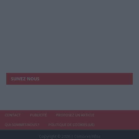
SUIVEZ NOUS
CONTACT
PUBLICITÉ
PROPOSEZ UN ARTICLE
QUI SOMMES NOUS ?
POLITIQUE DE COOKIES (UE)
Copyright © 2026 | Comores Infos