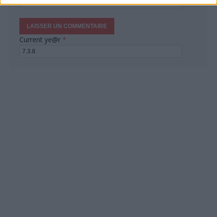
Current ye@r
*