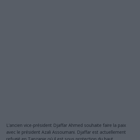
L’ancien vice-président Djaffar Ahmed souhaite faire la paix
avec le président Azali Assoumani. Djaffar est actuellement
refugié en Tanzanie où il est sous protection du haut