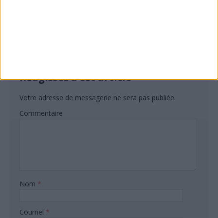
de resistence? OUFFFF QUEL LEADER POLITIQUE, CE
MONSIEUR,?
RÉPONDRE
Réagissez à cet article
Votre adresse de messagerie ne sera pas publiée.
Commentaire
Nom
*
Courriel
*