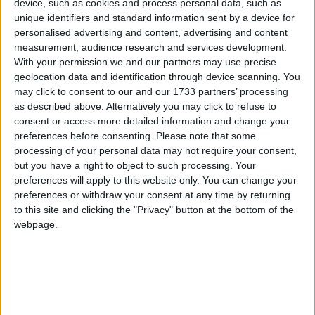
device, such as cookies and process personal data, such as
», aurait confié celui qui trouve son séjour à l’extérieur «
unique identifiers and standard information sent by a device for
languissant ».
personalised advertising and content, advertising and content
measurement, audience research and services development.
Selon,
le quotidien
Masiwa
, «Azali considère que Djaffar lui a
With your permission we and our partners may use precise
planté un pieu dans le cœur », avait commenté un conseiller
geolocation data and identification through device scanning. You
du président, juste après la rupture. Il rajoute que le chef de
may click to consent to our and our 1733 partners’ processing
l’Etat en voulait plus à Djaffar qu’il n’en voulait à Salami,
as described above. Alternatively you may click to refuse to
opposant de première heure aux reformes constitutionnelles.
consent or access more detailed information and change your
preferences before consenting.
Please note that some
processing of your personal data may not require your consent,
but you have a right to object to such processing. Your
preferences will apply to this website only. You can change your
preferences or withdraw your consent at any time by returning
to this site and clicking the "Privacy" button at the bottom of the
webpage.