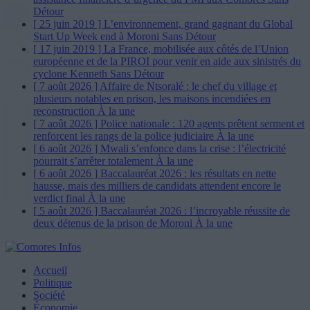
Détour
[ 25 juin 2019 ]
L’environnement, grand gagnant du Global
Start Up Week end à Moroni
Sans Détour
[ 17 juin 2019 ]
La France, mobilisée aux côtés de l’Union
européenne et de la PIROI pour venir en aide aux sinistrés du
cyclone Kenneth
Sans Détour
[ 7 août 2026 ]
Affaire de Ntsoralé : le chef du village et
plusieurs notables en prison, les maisons incendiées en
reconstruction
À la une
[ 7 août 2026 ]
Police nationale : 120 agents prêtent serment et
renforcent les rangs de la police judiciaire
À la une
[ 6 août 2026 ]
Mwali s’enfonce dans la crise : l’électricité
pourrait s’arrêter totalement
À la une
[ 6 août 2026 ]
Baccalauréat 2026 : les résultats en nette
hausse, mais des milliers de candidats attendent encore le
verdict final
À la une
[ 5 août 2026 ]
Baccalauréat 2026 : l’incroyable réussite de
deux détenus de la prison de Moroni
À la une
Accueil
Politique
Société
Économie