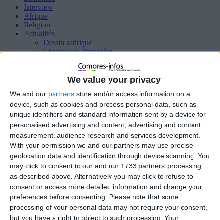
Interview
Afrique
Religion
Actualités
Dessin satirique
Chroniques Pimentées
Diaspora
Justice
Santé
We value your privacy
Éducation
We and our
partners
store and/or access information on a
Sport
Femme
device, such as cookies and process personal data, such as
HIGH TECH
unique identifiers and standard information sent by a device for
Insolites
personalised advertising and content, advertising and content
International
measurement, audience research and services development.
Océan indien
With your permission we and our partners may use precise
Interview
geolocation data and identification through device scanning. You
Qui sommes nous ?
may click to consent to our and our 1733 partners’ processing
Politique de cookies (UE)
as described above. Alternatively you may click to refuse to
consent or access more detailed information and change your
preferences before consenting.
Please note that some
Accueil
Média
IMG_2111
processing of your personal data may not require your consent,
but you have a right to object to such processing. Your