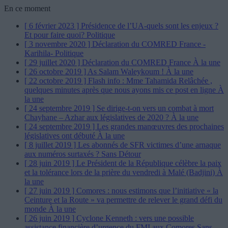
En ce moment
[ 6 février 2023 ]
Présidence de l’UA-quels sont les enjeux ?
Et pour faire quoi?
Politique
[ 3 novembre 2020 ]
Déclaration du COMRED France -
Karihila-
Politique
[ 29 juillet 2020 ]
Déclaration du COMRED France
À la une
[ 26 octobre 2019 ]
As Salam Waleykoum !
À la une
[ 22 octobre 2019 ]
Flash info : Mme Tahamida Relâchée ,
quelques minutes après que nous ayons mis ce post en ligne
À
la une
[ 24 septembre 2019 ]
Se dirige-t-on vers un combat à mort
Chayhane – Azhar aux législatives de 2020 ?
À la une
[ 24 septembre 2019 ]
Les grandes manœuvres des prochaines
législatives ont débuté
À la une
[ 8 juillet 2019 ]
Les abonnés de SFR victimes d’une arnaque
aux numéros surtaxés ?
Sans Détour
[ 28 juin 2019 ]
Le Président de la République célèbre la paix
et la tolérance lors de la prière du vendredi à Malé (Badjini)
À
la une
[ 27 juin 2019 ]
Comores : nous estimons que l’initiative « la
Ceinture et la Route » va permettre de relever le grand défi du
monde
À la une
[ 26 juin 2019 ]
Cyclone Kenneth : vers une possible
assistance financière d’urgence du FMI aux Comores
Sans