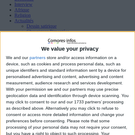
Interview
Afrique
Religion
Actualités
Dessin satirique
Chroniques Pimentées
Diaspora
Justice
Santé
We value your privacy
Éducation
We and our
partners
store and/or access information on a
Sport
Femme
device, such as cookies and process personal data, such as
HIGH TECH
unique identifiers and standard information sent by a device for
Insolites
personalised advertising and content, advertising and content
International
measurement, audience research and services development.
Océan indien
With your permission we and our partners may use precise
Interview
geolocation data and identification through device scanning. You
Qui sommes nous ?
may click to consent to our and our 1733 partners’ processing
Politique de cookies (UE)
as described above. Alternatively you may click to refuse to
consent or access more detailed information and change your
preferences before consenting.
Please note that some
Accueil
Média
ob_0f55a7_2020-05-10-13-13-44-821.jpeg
processing of your personal data may not require your consent,
but you have a right to object to such processing. Your