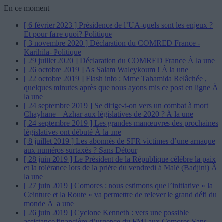
En ce moment
[ 6 février 2023 ]
Présidence de l’UA-quels sont les enjeux ?
Et pour faire quoi?
Politique
[ 3 novembre 2020 ]
Déclaration du COMRED France -
Karihila-
Politique
[ 29 juillet 2020 ]
Déclaration du COMRED France
À la une
[ 26 octobre 2019 ]
As Salam Waleykoum !
À la une
[ 22 octobre 2019 ]
Flash info : Mme Tahamida Relâchée ,
quelques minutes après que nous ayons mis ce post en ligne
À
la une
[ 24 septembre 2019 ]
Se dirige-t-on vers un combat à mort
Chayhane – Azhar aux législatives de 2020 ?
À la une
[ 24 septembre 2019 ]
Les grandes manœuvres des prochaines
législatives ont débuté
À la une
[ 8 juillet 2019 ]
Les abonnés de SFR victimes d’une arnaque
aux numéros surtaxés ?
Sans Détour
[ 28 juin 2019 ]
Le Président de la République célèbre la paix
et la tolérance lors de la prière du vendredi à Malé (Badjini)
À
la une
[ 27 juin 2019 ]
Comores : nous estimons que l’initiative « la
Ceinture et la Route » va permettre de relever le grand défi du
monde
À la une
[ 26 juin 2019 ]
Cyclone Kenneth : vers une possible
assistance financière d’urgence du FMI aux Comores
Sans