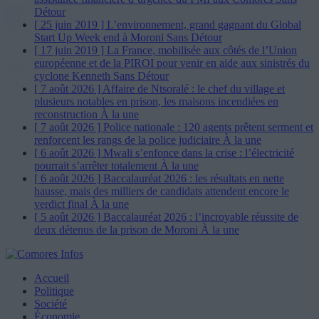
Détour
[ 25 juin 2019 ]
L’environnement, grand gagnant du Global
Start Up Week end à Moroni
Sans Détour
[ 17 juin 2019 ]
La France, mobilisée aux côtés de l’Union
européenne et de la PIROI pour venir en aide aux sinistrés du
cyclone Kenneth
Sans Détour
[ 7 août 2026 ]
Affaire de Ntsoralé : le chef du village et
plusieurs notables en prison, les maisons incendiées en
reconstruction
À la une
[ 7 août 2026 ]
Police nationale : 120 agents prêtent serment et
renforcent les rangs de la police judiciaire
À la une
[ 6 août 2026 ]
Mwali s’enfonce dans la crise : l’électricité
pourrait s’arrêter totalement
À la une
[ 6 août 2026 ]
Baccalauréat 2026 : les résultats en nette
hausse, mais des milliers de candidats attendent encore le
verdict final
À la une
[ 5 août 2026 ]
Baccalauréat 2026 : l’incroyable réussite de
deux détenus de la prison de Moroni
À la une
Accueil
Politique
Société
Économie