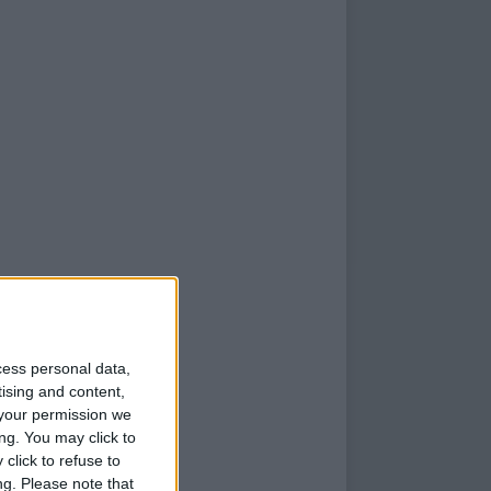
cess personal data,
tising and content,
your permission we
ng. You may click to
click to refuse to
ng.
Please note that