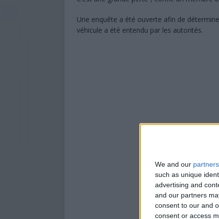
Une enquête a été ouverte afin de déterminer
véhicule a été entendu par les autorités.
We and our
partners
such as unique ident
advertising and con
and our partners may
consent to our and o
consent or access m