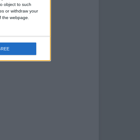
o object to such
ces or withdraw your
 of the webpage.
GREE