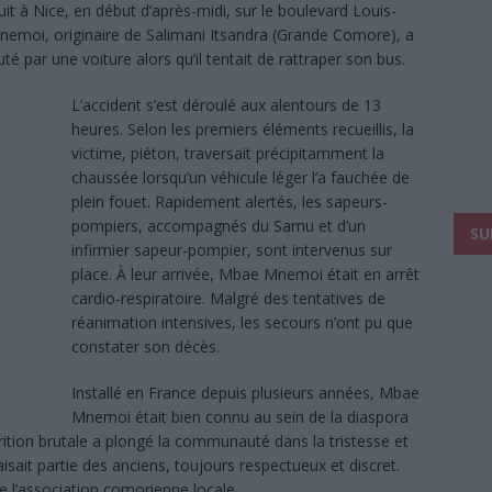
uit à Nice, en début d’après-midi, sur le boulevard Louis-
emoi, originaire de Salimani Itsandra (Grande Comore), a
é par une voiture alors qu’il tentait de rattraper son bus.
L’accident s’est déroulé aux alentours de 13
heures. Selon les premiers éléments recueillis, la
victime, piéton, traversait précipitamment la
chaussée lorsqu’un véhicule léger l’a fauchée de
plein fouet. Rapidement alertés, les sapeurs-
pompiers, accompagnés du Samu et d’un
SU
infirmier sapeur-pompier, sont intervenus sur
place. À leur arrivée, Mbae Mnemoi était en arrêt
cardio-respiratoire. Malgré des tentatives de
réanimation intensives, les secours n’ont pu que
constater son décès.
Installé en France depuis plusieurs années, Mbae
Mnemoi était bien connu au sein de la diaspora
ition brutale a plongé la communauté dans la tristesse et
faisait partie des anciens, toujours respectueux et discret.
 l’association comorienne locale.