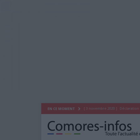
[ 3 novembre 2020 ]
Déclaration
EN CE MOMENT
[ 29 juillet 2020 ]
Déclaration du
[ 26 octobre 2019 ]
As Salam Wa