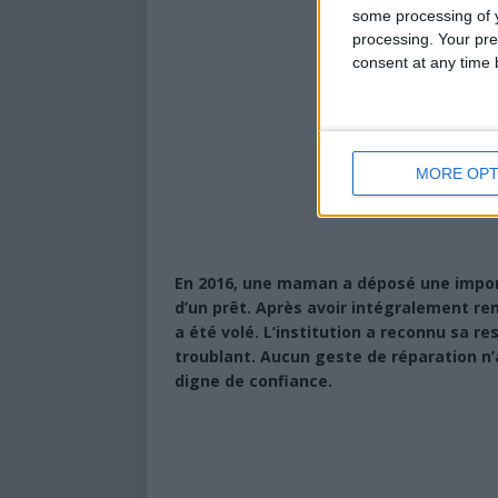
some processing of y
processing. Your pre
consent at any time b
MORE OPT
En 2016, une maman a déposé une impor
d’un prêt. Après avoir intégralement remb
a été volé. L’institution a reconnu sa re
troublant. Aucun geste de réparation n’a
digne de confiance.