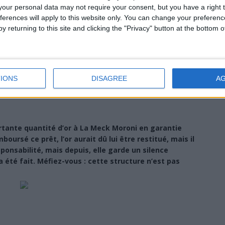
our personal data may not require your consent, but you have a right t
ferences will apply to this website only. You can change your preferen
y returning to this site and clicking the "Privacy" button at the bottom
IONS
DISAGREE
A
tante quantité d’or à La Meck Moroni en garantie
oursé ce prêt, l’or aurait dû lui être restitué, mais il
sponsabilité, mais depuis, elle garde un silence
 été fait. Méfiez-vous : cette structure n’est pas