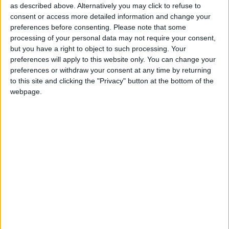
as described above. Alternatively you may click to refuse to
consent or access more detailed information and change your
preferences before consenting.
Please note that some
processing of your personal data may not require your consent,
but you have a right to object to such processing. Your
preferences will apply to this website only. You can change your
preferences or withdraw your consent at any time by returning
to this site and clicking the "Privacy" button at the bottom of the
webpage.
L’Union des Comores est un pays très pauvres dans lequel j’ai
travaillé et pu apprécier et constater les compétences, mais ce
pays a aussi des besoins importants à bien des égards.
L’éducation est une problématique essentielle pour l’avenir d’un
pays, AlterM’Sol est une organisation de solidarité
internationale qui agit dans les domaines psychosociaux et
éducatifs.
Concrètement que faites-vous ?