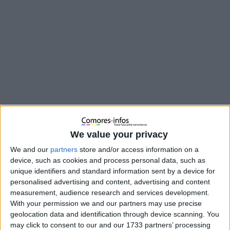
​D ernièrement à la médiathèque de Roquemaure l’association
AlterM’sol a projeté un film sur les Comores, qui a initié un
We value your privacy
débat animé par Colette Gallay et Hassani Nombaba.
We and our
partners
store and/or access information on a
Cet archipel entre Afrique et Madagascar c’est l’Union des
device, such as cookies and process personal data, such as
Comores, trois îles indépendantes et la 4e Mayotte,
unique identifiers and standard information sent by a device for
maintenant département français. Midi Libre a rencontré
personalised advertising and content, advertising and content
Colette Gallay présidente de l’association.
measurement, audience research and services development.
Pourquoi les Comores ?
With your permission we and our partners may use precise
geolocation data and identification through device scanning. You
may click to consent to our and our 1733 partners’ processing