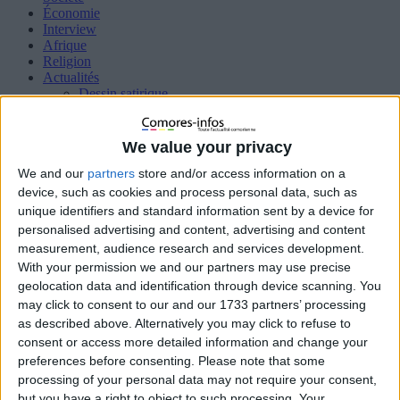
Économie
Interview
Afrique
Religion
Actualités
Dessin satirique
Chroniques Pimentées
Diaspora
Justice
We value your privacy
Santé
We and our
partners
store and/or access information on a
Éducation
Sport
device, such as cookies and process personal data, such as
Femme
unique identifiers and standard information sent by a device for
HIGH TECH
personalised advertising and content, advertising and content
Insolites
measurement, audience research and services development.
International
With your permission we and our partners may use precise
Océan indien
geolocation data and identification through device scanning. You
Interview
Qui sommes nous ?
may click to consent to our and our 1733 partners’ processing
as described above. Alternatively you may click to refuse to
Politique de cookies (UE)
consent or access more detailed information and change your
preferences before consenting.
Please note that some
processing of your personal data may not require your consent,
Accueil
Média
IMG_6154
but you have a right to object to such processing. Your