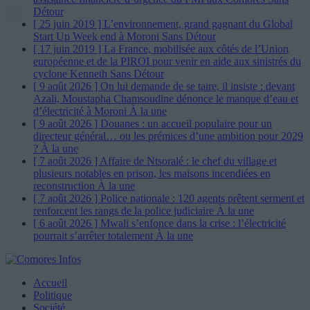
Détour
[ 25 juin 2019 ]
L’environnement, grand gagnant du Global
Start Up Week end à Moroni
Sans Détour
[ 17 juin 2019 ]
La France, mobilisée aux côtés de l’Union
européenne et de la PIROI pour venir en aide aux sinistrés du
cyclone Kenneth
Sans Détour
[ 9 août 2026 ]
On lui demande de se taire, il insiste : devant
Azali, Moustapha Chamsoudine dénonce le manque d’eau et
d’électricité à Moroni
À la une
[ 9 août 2026 ]
Douanes : un accueil populaire pour un
directeur général… ou les prémices d’une ambition pour 2029
?
À la une
[ 7 août 2026 ]
Affaire de Ntsoralé : le chef du village et
plusieurs notables en prison, les maisons incendiées en
reconstruction
À la une
[ 7 août 2026 ]
Police nationale : 120 agents prêtent serment et
renforcent les rangs de la police judiciaire
À la une
[ 6 août 2026 ]
Mwali s’enfonce dans la crise : l’électricité
pourrait s’arrêter totalement
À la une
Accueil
Politique
Société