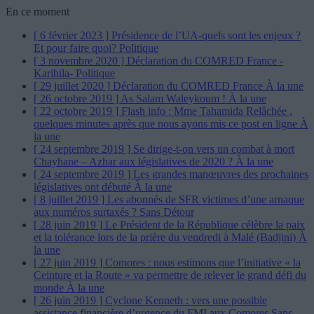
En ce moment
[ 6 février 2023 ]
Présidence de l’UA-quels sont les enjeux ?
Et pour faire quoi?
Politique
[ 3 novembre 2020 ]
Déclaration du COMRED France -
Karihila-
Politique
[ 29 juillet 2020 ]
Déclaration du COMRED France
À la une
[ 26 octobre 2019 ]
As Salam Waleykoum !
À la une
[ 22 octobre 2019 ]
Flash info : Mme Tahamida Relâchée ,
quelques minutes après que nous ayons mis ce post en ligne
À
la une
[ 24 septembre 2019 ]
Se dirige-t-on vers un combat à mort
Chayhane – Azhar aux législatives de 2020 ?
À la une
[ 24 septembre 2019 ]
Les grandes manœuvres des prochaines
législatives ont débuté
À la une
[ 8 juillet 2019 ]
Les abonnés de SFR victimes d’une arnaque
aux numéros surtaxés ?
Sans Détour
[ 28 juin 2019 ]
Le Président de la République célèbre la paix
et la tolérance lors de la prière du vendredi à Malé (Badjini)
À
la une
[ 27 juin 2019 ]
Comores : nous estimons que l’initiative « la
Ceinture et la Route » va permettre de relever le grand défi du
monde
À la une
[ 26 juin 2019 ]
Cyclone Kenneth : vers une possible
assistance financière d’urgence du FMI aux Comores
Sans