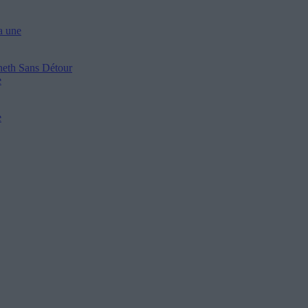
a une
nneth
Sans Détour
e
e