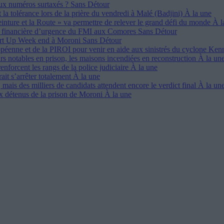
ux numéros surtaxés ?
Sans Détour
 la tolérance lors de la prière du vendredi à Malé (Badjini)
À la une
einture et la Route » va permettre de relever le grand défi du monde
À l
ce financière d’urgence du FMI aux Comores
Sans Détour
art Up Week end à Moroni
Sans Détour
opéenne et de la PIROI pour venir en aide aux sinistrés du cyclone Ke
eurs notables en prison, les maisons incendiées en reconstruction
À la un
renforcent les rangs de la police judiciaire
À la une
rait s’arrêter totalement
À la une
, mais des milliers de candidats attendent encore le verdict final
À la un
ux détenus de la prison de Moroni
À la une