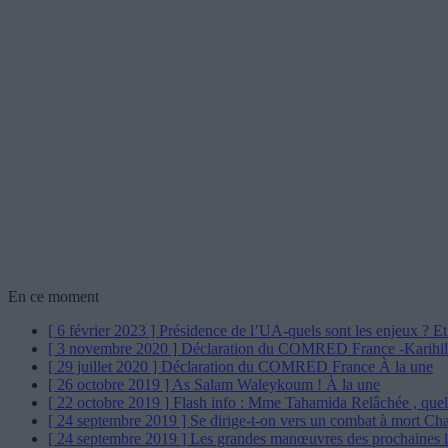
En ce moment
[ 6 février 2023 ]
Présidence de l’UA-quels sont les enjeux ? Et
[ 3 novembre 2020 ]
Déclaration du COMRED France -Karihi
[ 29 juillet 2020 ]
Déclaration du COMRED France
À la une
[ 26 octobre 2019 ]
As Salam Waleykoum !
À la une
[ 22 octobre 2019 ]
Flash info : Mme Tahamida Relâchée , quel
[ 24 septembre 2019 ]
Se dirige-t-on vers un combat à mort Ch
[ 24 septembre 2019 ]
Les grandes manœuvres des prochaines l