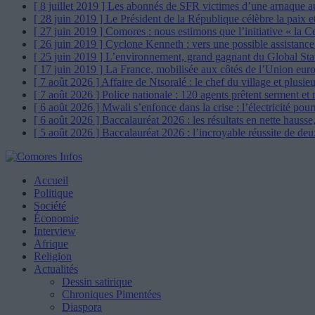
[ 8 juillet 2019 ]
Les abonnés de SFR victimes d’une arnaque a
[ 28 juin 2019 ]
Le Président de la République célèbre la paix et
[ 27 juin 2019 ]
Comores : nous estimons que l’initiative « la C
[ 26 juin 2019 ]
Cyclone Kenneth : vers une possible assistan
[ 25 juin 2019 ]
L’environnement, grand gagnant du Global St
[ 17 juin 2019 ]
La France, mobilisée aux côtés de l’Union eur
[ 7 août 2026 ]
Affaire de Ntsoralé : le chef du village et plusi
[ 7 août 2026 ]
Police nationale : 120 agents prêtent serment et 
[ 6 août 2026 ]
Mwali s’enfonce dans la crise : l’électricité pour
[ 6 août 2026 ]
Baccalauréat 2026 : les résultats en nette hausse
[ 5 août 2026 ]
Baccalauréat 2026 : l’incroyable réussite de de
Accueil
Politique
Société
Économie
Interview
Afrique
Religion
Actualités
Dessin satirique
Chroniques Pimentées
Diaspora