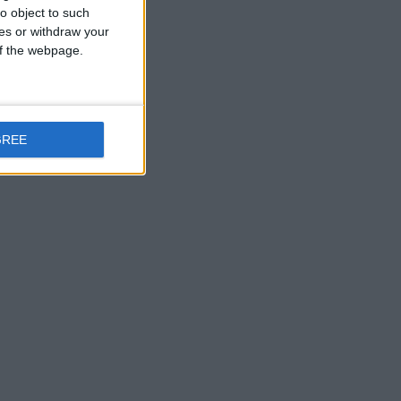
o object to such
ces or withdraw your
 of the webpage.
GREE