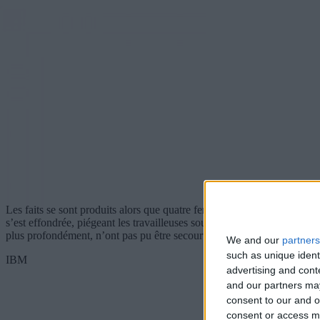
Les faits se sont produits alors que quatre femmes étaient descendues
s’est effondrée, piégeant les travailleuses sous des tonnes de débris. D
plus profondément, n’ont pas pu être secourues à temps.
We and our
partners
such as unique ident
IBM
advertising and con
and our partners may
consent to our and o
consent or access m