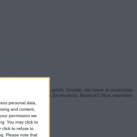
 cette roche volcanique très prisée. Soudain, une masse de pouzzolane
. Leur vie n’est pas en danger. En revanche, Maina et Céline, ensevelies
cess personal data,
tising and content,
your permission we
ng. You may click to
click to refuse to
ng.
Please note that