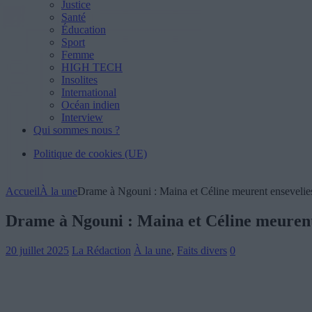
Justice
Santé
Éducation
Sport
Femme
HIGH TECH
Insolites
International
Océan indien
Interview
Qui sommes nous ?
Politique de cookies (UE)
Accueil
À la une
Drame à Ngouni : Maina et Céline meurent ensevelie
Drame à Ngouni : Maina et Céline meurent 
20 juillet 2025
La Rédaction
À la une
,
Faits divers
0