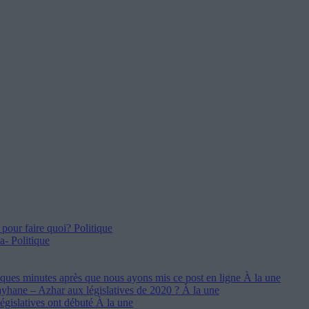
 pour faire quoi?
Politique
la-
Politique
ques minutes après que nous ayons mis ce post en ligne
À la une
ayhane – Azhar aux législatives de 2020 ?
À la une
égislatives ont débuté
À la une