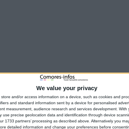
 dans l’une des nombreuses fosses creusées artisanalement pour extraire
We value your privacy
eux d’entre elles ont pu être sorties à temps et transportées à l’hôpital
store and/or access information on a device, such as cookies and pro
ifiers and standard information sent by a device for personalised adver
tent measurement, audience research and services development.
With 
 use precise geolocation data and identification through device scanni
ur 1733 partners’ processing as described above. Alternatively you may 
ore detailed information and change your preferences before consenti