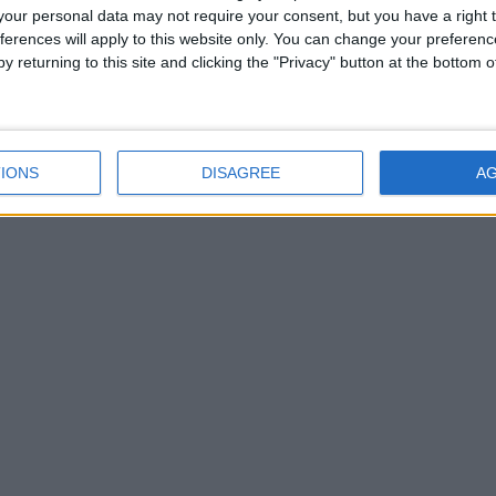
our personal data may not require your consent, but you have a right t
ubi.
ferences will apply to this website only. You can change your preferen
y returning to this site and clicking the "Privacy" button at the bottom
IONS
DISAGREE
A