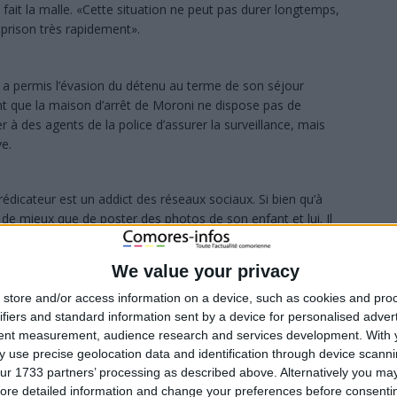
ait fait la malle. «Cette situation ne peut pas durer longtemps,
a prison très rapidement».
i a permis l’évasion du détenu au terme de son séjour
ent que la maison d’arrêt de Moroni ne dispose pas de
à des agents de la police d’assurer la surveillance, mais
ve.
dicateur est un addict des réseaux sociaux. Si bien qu’à
uvé de mieux que de poster des photos de son enfant et lui. Il
croient que le prédicateur a été mis en liberté.
We value your privacy
Mahamoudou Ahamada, un des avocats du prédicateur a
n liberté car je me trouvais à Ndzuani”. Quant à Me
store and/or access information on a device, such as cookies and pro
“qu’aux dernières nouvelles, leur client était malade et a été
ifiers and standard information sent by a device for personalised adver
se trouve en liberté, je ne suis pas au courant”.
tent measurement, audience research and services development.
With 
’emprisonnement dont huit mois ferme et à une amende de
 use precise geolocation data and identification through device scanni
udience tenue devant le tribunal correctionnel du 21
ur 1733 partners’ processing as described above. Alternatively you may 
 condamné le prédicateur à verser 17 millions de francs
ore detailed information and change your preferences before consenti