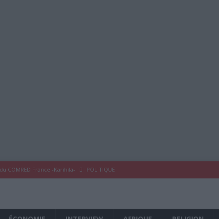
 du COMRED France -Karihila-
POLITIQUE
 COMRED France
À LA UNE
eykoum !
À LA UNE
ÉCONOMIE
INTERVIEW
AFRIQUE
RELIGION