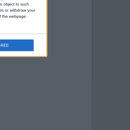
o object to such
ces or withdraw your
 of the webpage.
GREE