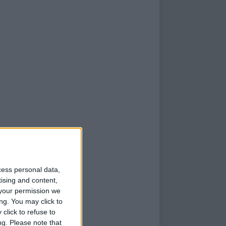
cess personal data,
tising and content,
your permission we
ng. You may click to
click to refuse to
ng.
Please note that