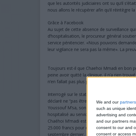
que les autorités judiciaires ont su qu’il s’ét
nous allons le récupérer afin qu’il réintègre l
Grâce à Facebook
Au sujet de cette absence de surveillance qu
d’hospitalisation, le procureur général souti
service pénitencier. «Nous pouvons demander 
leur vigilance ne sera pas la même». La preu
Toujours est-il que Chaehoi Mmadi en bon pré
peine avoir quitté la clinique, il n’a rien tro
n’en fallait pas plus pour que les internautes 
Interrogé sur le statut de leur client, Me 
déclaré ne “pas être au courant de sa mise e
We and our
partners
Youssouf M’sa, son autre avocat, il a affirmé 
such as unique ident
hospitalisé au service de santé militaire. S’il 
advertising and con
Chaéhoi M’madi est condamné à deux ans d
and our partners may
25.000 francs pour escroquerie, suite à une a
consent to our and o
septembre dernier. Le tribunal a par ailleurs
consent or access m