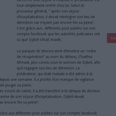
tout simplement rentré chez lui. Selon le
procureur général, “ après son séjour
d’hospitalisation, il devait réintégrer son lieu de
détention car n’ayant pas encore fini sa peine”.
C’est grâce aux.. différents post publiés sur son
compte facebook que les autorités judiciaires ont
SU
su que Djibril s’était évadé.
Le parquet de Moroni vient d’émettre un “ordre
de récupération” au nom du détenu, Chaéhoi
M’madi, plus connu sous le surnom de Djibril, afin
qu’il regagne son lieu de détention. Le
prédicateur, qui était malade a été admis à la
depuis une semaine. Il a profité d’un manque de vigilance
i de purger sa peine.
es soucis de santé, il a été transféré à la clinique du docteur
erme de son séjour d’hospitalisation, Djibril devait
as encore fini sa peine”.
 grâce aux différents post publiés sur son compte facebook