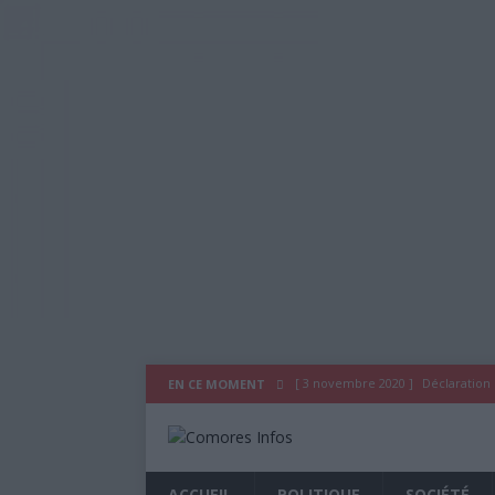
[ 3 novembre 2020 ]
Déclaration
EN CE MOMENT
[ 29 juillet 2020 ]
Déclaration du
[ 26 octobre 2019 ]
As Salam Wal
ACCUEIL
POLITIQUE
SOCIÉTÉ