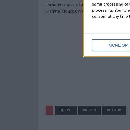
some processing of y
comoriens à sa victime, pour tout préjudice s
processing. Your pre
Mariata Moussa/Alwatwan
consent at any time b
MORE OPT
DJIBRIL
PRISON
RETOUR