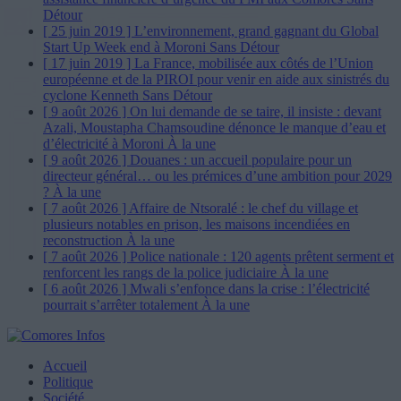
Détour
[ 25 juin 2019 ]
L’environnement, grand gagnant du Global
Start Up Week end à Moroni
Sans Détour
[ 17 juin 2019 ]
La France, mobilisée aux côtés de l’Union
européenne et de la PIROI pour venir en aide aux sinistrés du
cyclone Kenneth
Sans Détour
[ 9 août 2026 ]
On lui demande de se taire, il insiste : devant
Azali, Moustapha Chamsoudine dénonce le manque d’eau et
d’électricité à Moroni
À la une
[ 9 août 2026 ]
Douanes : un accueil populaire pour un
directeur général… ou les prémices d’une ambition pour 2029
?
À la une
[ 7 août 2026 ]
Affaire de Ntsoralé : le chef du village et
plusieurs notables en prison, les maisons incendiées en
reconstruction
À la une
[ 7 août 2026 ]
Police nationale : 120 agents prêtent serment et
renforcent les rangs de la police judiciaire
À la une
[ 6 août 2026 ]
Mwali s’enfonce dans la crise : l’électricité
pourrait s’arrêter totalement
À la une
Accueil
Politique
Société