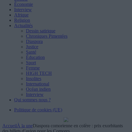
Économie
Interview
Afrique
Religion
Actualités
Dessin satirique
Chroniques Pimentées
Diaspora
Justice
Santé
Éducation
Sport
Femme
HIGH TECH
Insolites
International
Océan indien
Interview
Qui sommes nous ?
Politique de cookies (UE)
Accueil
À la une
Diaspora comorienne en colère : prix exorbitants
des billets d’avion pour les Comores