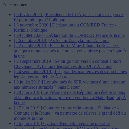
En ce moment
[ 6 février 2023 ]
Présidence de l’UA-quels sont les enjeux ?
Et pour faire quoi?
Politique
[ 3 novembre 2020 ]
Déclaration du COMRED France -
Karihila-
Politique
[ 29 juillet 2020 ]
Déclaration du COMRED France
À la une
[ 26 octobre 2019 ]
As Salam Waleykoum !
À la une
[ 22 octobre 2019 ]
Flash info : Mme Tahamida Relâchée ,
quelques minutes après que nous ayons mis ce post en ligne
À
la une
[ 24 septembre 2019 ]
Se dirige-t-on vers un combat à mort
Chayhane – Azhar aux législatives de 2020 ?
À la une
[ 24 septembre 2019 ]
Les grandes manœuvres des prochaines
législatives ont débuté
À la une
[ 8 juillet 2019 ]
Les abonnés de SFR victimes d’une arnaque
aux numéros surtaxés ?
Sans Détour
[ 28 juin 2019 ]
Le Président de la République célèbre la paix
et la tolérance lors de la prière du vendredi à Malé (Badjini)
À
la une
[ 27 juin 2019 ]
Comores : nous estimons que l’initiative « la
Ceinture et la Route » va permettre de relever le grand défi du
monde
À la une
[ 26 juin 2019 ]
Cyclone Kenneth : vers une possible
assistance financière d’urgence du FMI aux Comores
Sans