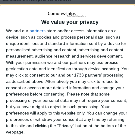
Diaspora comorienne en colère : prix
exorbitants des billets d’avion pour les
We value your privacy
Comores
We and our
partners
store and/or access information on a
device, such as cookies and process personal data, such as
30 mars 2023
La Rédaction
À la une
,
Actualités
,
Diaspora
1
unique identifiers and standard information sent by a device for
personalised advertising and content, advertising and content
measurement, audience research and services development.
With your permission we and our partners may use precise
geolocation data and identification through device scanning. You
may click to consent to our and our 1733 partners’ processing
as described above. Alternatively you may click to refuse to
consent or access more detailed information and change your
preferences before consenting.
Please note that some
processing of your personal data may not require your consent,
but you have a right to object to such processing. Your
preferences will apply to this website only. You can change your
preferences or withdraw your consent at any time by returning
to this site and clicking the "Privacy" button at the bottom of the
webpage.