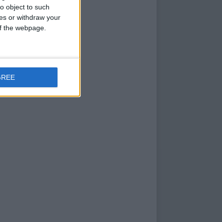
o object to such
ces or withdraw your
 of the webpage.
GREE