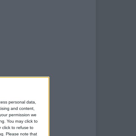
cess personal data,
tising and content,
your permission we
ng. You may click to
click to refuse to
ng.
Please note that