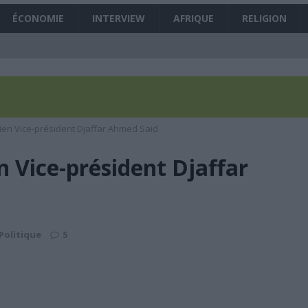
 Mme Tahamida Relâchée , quelques minutes après que nous ayons mis ce
ÉCONOMIE
INTERVIEW
AFRIQUE
RELIGION
t-on vers un combat à mort Chayhane – Azhar aux législatives de 2020 ?
es manœuvres des prochaines législatives ont débuté
À LA UNE
FR victimes d’une arnaque aux numéros surtaxés ?
SANS DÉTOUR
ien Vice-président Djaffar Ahmed Said
 République célèbre la paix et la tolérance lors de la prière du vendredi
n Vice-président Djaffar
imons que l’initiative « la Ceinture et la Route » va permettre de relever
UNE
Politique
5
 vers une possible assistance financière d’urgence du FMI aux Comores
 grand gagnant du Global Start Up Week end à Moroni
SANS DÉTOUR
sée aux côtés de l’Union européenne et de la PIROI pour venir en aide