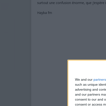
surtout une confusion énorme, que j’espère i
Hayba fm
We and our
partners
such as unique ident
advertising and con
and our partners may
consent to our and o
consent or access m