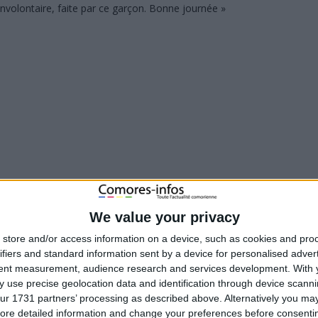
nvolontaire, faite par ce garçon. Bonne journée »
We value your privacy
store and/or access information on a device, such as cookies and pro
ifiers and standard information sent by a device for personalised adver
tent measurement, audience research and services development.
With 
 use precise geolocation data and identification through device scanni
ur 1731 partners’ processing as described above. Alternatively you may 
ore detailed information and change your preferences before consenti