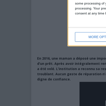
some processing of y
processing. Your pre
consent at any time b
MORE OPT
En 2016, une maman a déposé une impor
d’un prêt. Après avoir intégralement remb
a été volé. L’institution a reconnu sa re
troublant. Aucun geste de réparation n’a
digne de confiance.