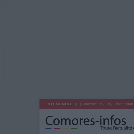
[ 3 novembre 2020 ]
Déclaration
EN CE MOMENT
[ 29 juillet 2020 ]
Déclaration du
[ 26 octobre 2019 ]
As Salam Wa