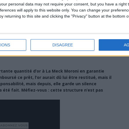
our personal data may not require your consent, but you have a right t
ferences will apply to this website only. You can change your preferen
y returning to this site and clicking the "Privacy" button at the bottom
IONS
DISAGREE
A
tante quantité d’or à La Meck Moroni en garantie
oursé ce prêt, l’or aurait dû lui être restitué, mais il
sponsabilité, mais depuis, elle garde un silence
 été fait. Méfiez-vous : cette structure n’est pas